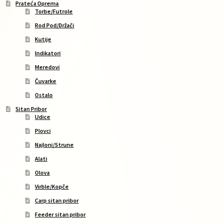
Prateća Oprema
Torbe/Futrole
Rod Pod/Držači
Kutije
Indikatori
Meredovi
Čuvarke
Ostalo
Sitan Pribor
Udice
Plovci
Najloni/Strune
Alati
Olova
Virble/Kopče
Carp sitan pribor
Feeder sitan pribor