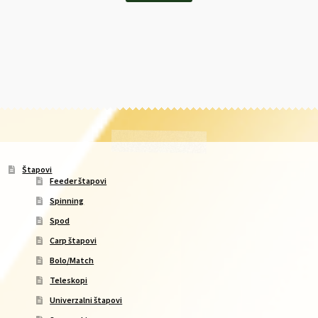
Štapovi
Feeder štapovi
Spinning
Spod
Carp štapovi
Bolo/Match
Teleskopi
Univerzalni štapovi