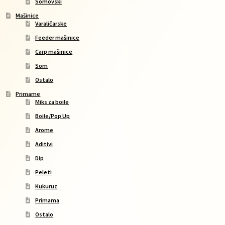
Somovski
Mašinice
Varaličarske
Feeder mašinice
Carp mašinice
Som
Ostalo
Primame
Miks za boile
Boile/Pop Up
Arome
Aditivi
Dip
Peleti
Kukuruz
Primama
Ostalo