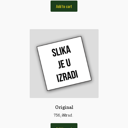
Pirotehnika
Add to cart
Pištoljska municija
Plovci
Poklopci
Prateća Oprema
Pribor za čišćenje
Primama
Primame
Rakete
Red Dot
Original
Remnici
756,00
rsd.
Rimske sveće