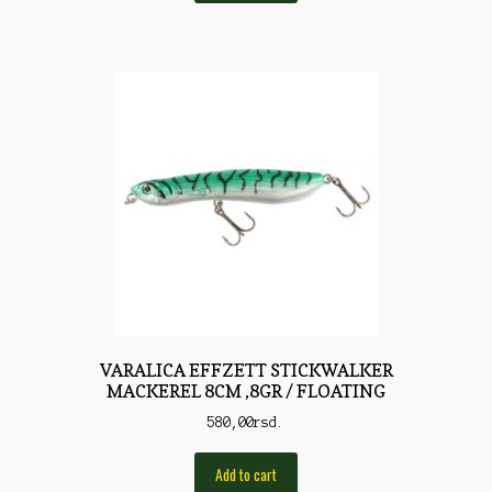
Torbe/Futrole
Udice
Udice
Univerzalni štapovi
Vabilice/Pištaljke
Varaličarske
Varalice
Varalice
Vatrometi
VARALICA EFFZETT STICKWALKER
MACKEREL 8CM ,8GR / FLOATING
Vazdušne puške
580,00
rsd.
Virble/Kopče
Add to cart
Vobleri