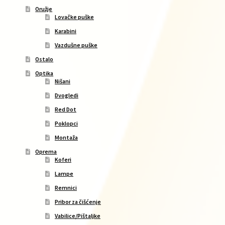
Oružje
Lovačke puške
Karabini
Vazdušne puške
Ostalo
Optika
Nišani
Dvogledi
Red Dot
Poklopci
Montaža
Oprema
Koferi
Lampe
Remnici
Pribor za čišćenje
Vabilice/Pištaljke