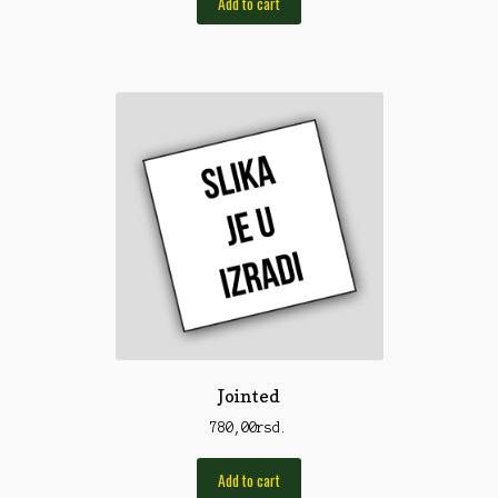
Add to cart
Rod Pod/Držači
Shop
Silikonske varalice
Sitan Pribor
Sitna pirotehnika
Som
Somovski
Spinning
Spod
Jointed
Štapovi
780,00
rsd.
Teleskopi
Add to cart