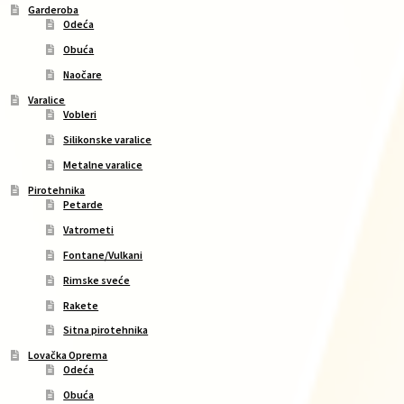
Garderoba
Odeća
Obuća
Naočare
Varalice
Vobleri
Silikonske varalice
Metalne varalice
Pirotehnika
Petarde
Vatrometi
Fontane/Vulkani
Rimske sveće
Rakete
Sitna pirotehnika
Lovačka Oprema
Odeća
Obuća