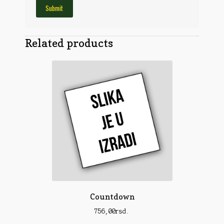
Obuća
Optika
Obuća
Nišani
Dvogledi
Odeća
Related products
Red Dot
Odeća
Poklopci
Montaža
Olova
Oprema
Oružje
Koferi
Lampe
Ostalo
Remnici
Pribor za čišćenje
Ostalo
Vabilice/Pištaljke
Ostalo
Municija
Lovačke patrone
Ostalo
Karabinska municija
Peleti
Countdown
Pištoljska municija
Dijabole
756,00
rsd.
Petarde