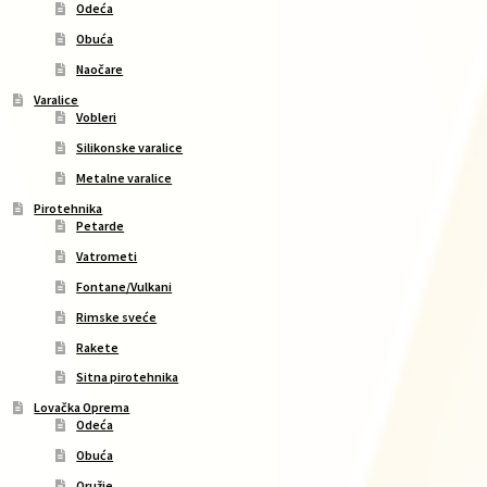
Odeća
Obuća
Naočare
Varalice
Vobleri
Silikonske varalice
Metalne varalice
Pirotehnika
Petarde
Vatrometi
Fontane/Vulkani
Rimske sveće
Rakete
Sitna pirotehnika
Lovačka Oprema
Odeća
Obuća
Oružje