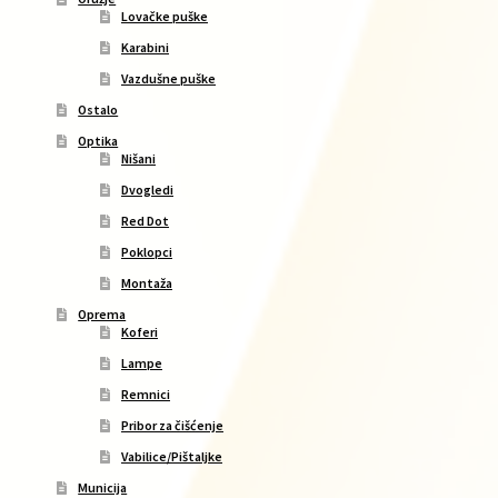
Lovačke puške
Karabini
Vazdušne puške
Ostalo
Optika
Nišani
Dvogledi
Red Dot
Poklopci
Montaža
Oprema
Koferi
Lampe
Remnici
Pribor za čišćenje
Vabilice/Pištaljke
Municija