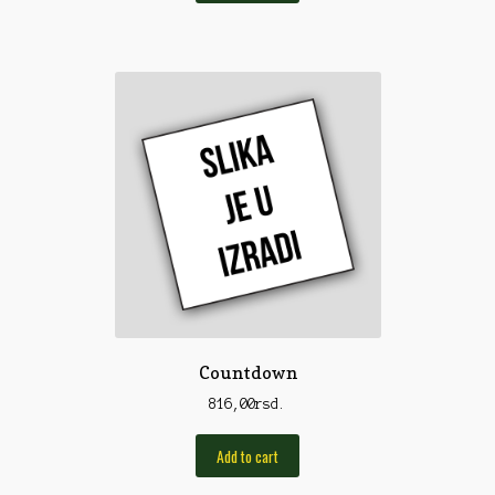
Torbe/Futrole
Udice
Udice
Univerzalni štapovi
Vabilice/Pištaljke
Varaličarske
Varalice
Varalice
Vatrometi
Countdown
Vazdušne puške
816,00
rsd.
Virble/Kopče
Add to cart
Vobleri