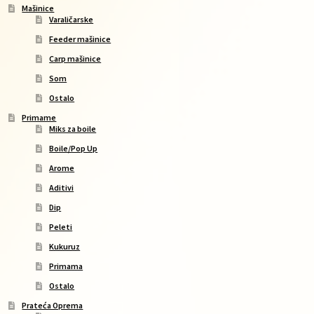
Mašinice
Varaličarske
Feeder mašinice
Carp mašinice
Som
Ostalo
Primame
Miks za boile
Boile/Pop Up
Arome
Aditivi
Dip
Peleti
Kukuruz
Primama
Ostalo
Prateća Oprema