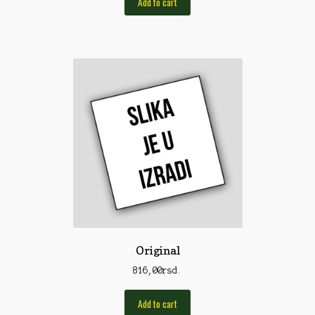
Add to cart
Rod Pod/Držači
Shop
Silikonske varalice
Sitan Pribor
Sitna pirotehnika
Som
Somovski
Spinning
Spod
Original
Štapovi
816,00
rsd.
Teleskopi
Add to cart