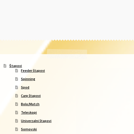
Štapovi
Feeder štapovi
Spinning
Spod
Carp štapovi
Bolo/Match
Teleskopi
Univerzalni štapovi
Somovski