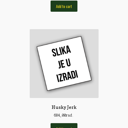
Pirotehnika
Add to cart
Pištoljska municija
Plovci
Poklopci
Prateća Oprema
Pribor za čišćenje
Primama
Primame
Rakete
Red Dot
Husky Jerk
Remnici
684,00
rsd.
Rimske sveće