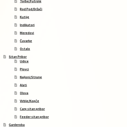
Torbe/Futrole
Rod Pod/Držači
Kutije
Indikatori
Meredovi
Čuvarke
Ostalo
Sitan Pribor
Udice
Plovci
Najloni/Strune
Alati
Olova
Virble/Kopče
Carp sitan pribor
Feeder sitan pribor
Garderoba