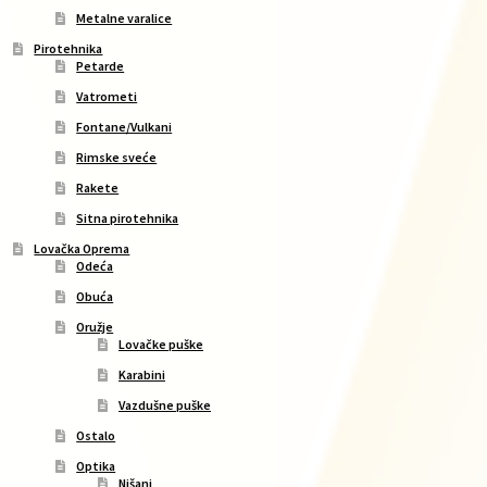
Metalne varalice
Pirotehnika
Petarde
Vatrometi
Fontane/Vulkani
Rimske sveće
Rakete
Sitna pirotehnika
Lovačka Oprema
Odeća
Obuća
Oružje
Lovačke puške
Karabini
Vazdušne puške
Ostalo
Optika
Nišani