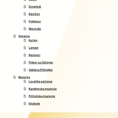
Dvogledi
Red Dot
Poklopci
Montaža
Oprema
Koferi
Lampe
Remnici
Pribor za čišćenje
Vabilice/Pištaljke
Municija
Lovačke patrone
Karabinska municija
Pištoljska municija
Dijabole