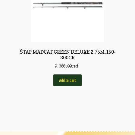
Torbe/Futrole
Udice
Udice
Univerzalni štapovi
Vabilice/Pištaljke
ŠTAP MADCAT GREEN DELUXE 2,75M,150-
300GR
Varaličarske
9.300,00
rsd.
Varalice
Add to cart
Varalice
Vatrometi
Vazdušne puške
Virble/Kopče
Vobleri