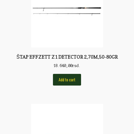
Rod Pod/Držači
Shop
Silikonske varalice
Sitan Pribor
Sitna pirotehnika
ŠTAP EFFZETT Z1 DETECTOR 2,70M,50-80GR
18.640,00
rsd.
Som
Somovski
Add to cart
Spinning
Spod
Štapovi
Teleskopi