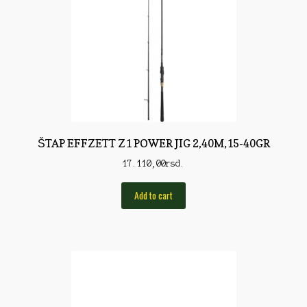
Pirotehnika
Pištoljska municija
Plovci
Poklopci
Prateća Oprema
ŠTAP EFFZETT Z1 POWER JIG 2,40M,15-40GR
Pribor za čišćenje
17.110,00
rsd.
Primama
Add to cart
Primame
Rakete
Red Dot
Remnici
Rimske sveće