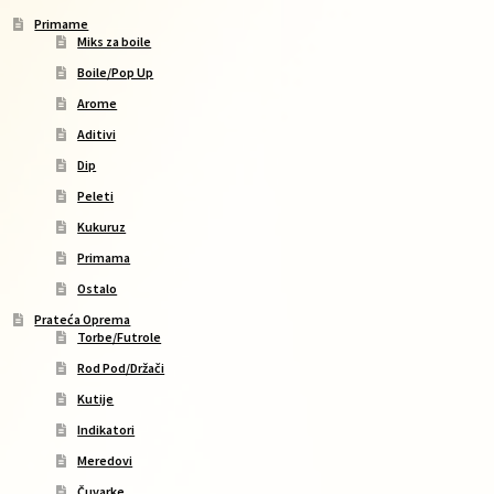
Primame
Miks za boile
Boile/Pop Up
Arome
Aditivi
Dip
Peleti
Kukuruz
Primama
Ostalo
Prateća Oprema
Torbe/Futrole
Rod Pod/Držači
Kutije
Indikatori
Meredovi
Čuvarke