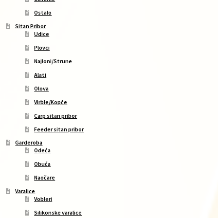
Ostalo
Sitan Pribor
Udice
Plovci
Najloni/Strune
Alati
Olova
Virble/Kopče
Carp sitan pribor
Feeder sitan pribor
Garderoba
Odeća
Obuća
Naočare
Varalice
Vobleri
Silikonske varalice