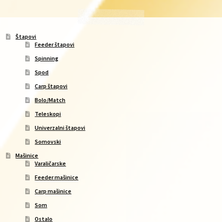
Štapovi
Feeder štapovi
Spinning
Spod
Carp štapovi
Bolo/Match
Teleskopi
Univerzalni štapovi
Somovski
Mašinice
Varaličarske
Feeder mašinice
Carp mašinice
Som
Ostalo