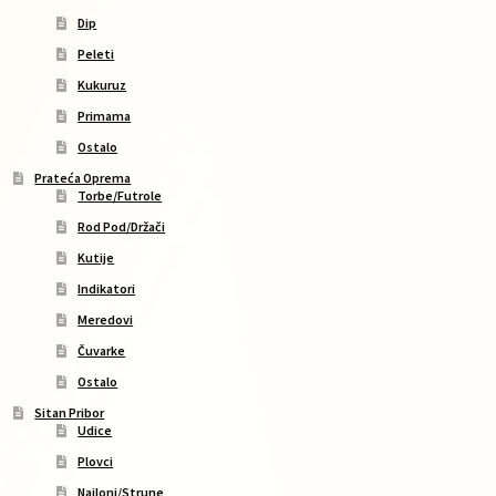
Dip
Peleti
Kukuruz
Primama
Ostalo
Prateća Oprema
Torbe/Futrole
Rod Pod/Držači
Kutije
Indikatori
Meredovi
Čuvarke
Ostalo
Sitan Pribor
Udice
Plovci
Najloni/Strune