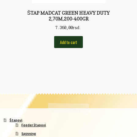
ŠTAP MADCAT GREEN HEAVY DUTY
2,70M,200-400GR
7.360,00
rsd.
Add to cart
Štapovi
Feeder štapovi
Spinning