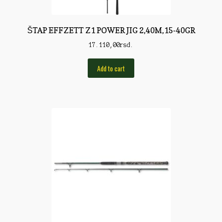
Torbe/Futrole
Udice
ŠTAP EFFZETT Z1 POWER JIG 2,40M,15-40GR
Udice
17.110,00
rsd.
Univerzalni štapovi
Add to cart
Vabilice/Pištaljke
Varaličarske
Varalice
Varalice
Vatrometi
Vazdušne puške
Virble/Kopče
Vobleri