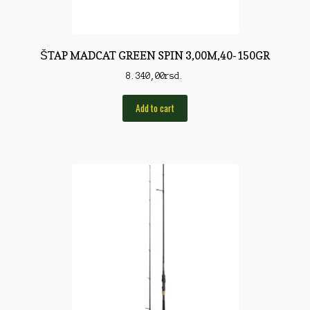
Rod Pod/Držači
Shop
ŠTAP MADCAT GREEN SPIN 3,00M,40-150GR
Silikonske varalice
8.340,00
rsd.
Sitan Pribor
Add to cart
Sitna pirotehnika
Som
Somovski
Spinning
Spod
Štapovi
Teleskopi