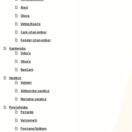
Alati
Olova
Virble/Kopče
Carp sitan pribor
Feeder sitan pribor
Garderoba
Odeća
Obuća
Naočare
Varalice
Vobleri
Silikonske varalice
Metalne varalice
Pirotehnika
Petarde
Vatrometi
Fontane/Vulkani