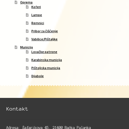
Oprema
Koferi
Lampe
Remnici
Pribor za čišćenje
Vabilice/Pištaljke
Municija
Lovačke patrone
Karabinska municija
Pištoljska municija
Dijabole
Kontakt
Adresa: Šafarikova 45, 21400 Bačka Palanka