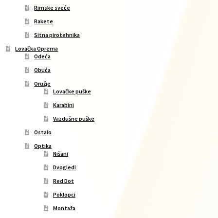
Rimske sveće
Rakete
Sitna pirotehnika
Lovačka Oprema
Odeća
Obuća
Oružje
Lovačke puške
Karabini
Vazdušne puške
Ostalo
Optika
Nišani
Dvogledi
Red Dot
Poklopci
Montaža