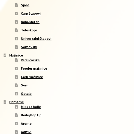
Spod
Carp štapovi
Bolo/Match
Teleskopi
Univerzalni štapovi
Somovski
Mašinice
Varaličarske
Feeder mašinice
Carp mašinice
Som
Ostalo
Primame
Miks za boile
Boile/Pop Up
Arome
Aditivi