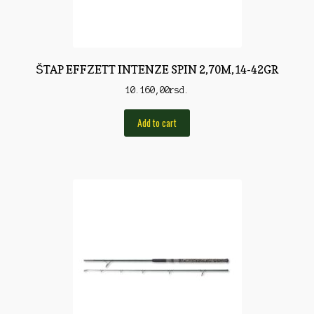
Pirotehnika
Pištoljska municija
Plovci
ŠTAP EFFZETT INTENZE SPIN 2,70M,14-42GR
10.160,00
rsd.
Poklopci
Prateća Oprema
Add to cart
Pribor za čišćenje
Primama
Primame
Rakete
Red Dot
Remnici
Rimske sveće