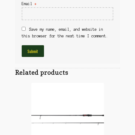
Obuća
Email
*
Optika
Obuća
Nišani
Dvogledi
Odeća
Red Dot
Save my name, email, and website in
Odeća
this browser for the next time I comment.
Poklopci
Montaža
Olova
Oprema
Oružje
Koferi
Lampe
Related products
Ostalo
Remnici
Pribor za čišćenje
Ostalo
Vabilice/Pištaljke
Ostalo
Municija
Lovačke patrone
Ostalo
Karabinska municija
Peleti
Pištoljska municija
Dijabole
Petarde