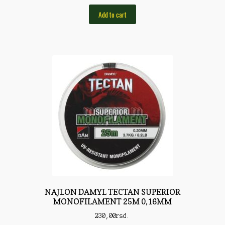
Torbe/Futrole
Add to cart
Udice
Udice
Univerzalni štapovi
Vabilice/Pištaljke
Varaličarske
Varalice
Varalice
Vatrometi
Vazdušne puške
NAJLON DAMYL TECTAN SUPERIOR
Virble/Kopče
MONOFILAMENT 25M 0,16MM
Vobleri
230,00
rsd.