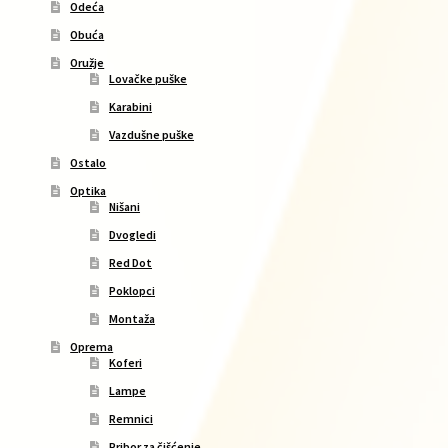
Odeća
Obuća
Oružje
Lovačke puške
Karabini
Vazdušne puške
Ostalo
Optika
Nišani
Dvogledi
Red Dot
Poklopci
Montaža
Oprema
Koferi
Lampe
Remnici
Pribor za čišćenje