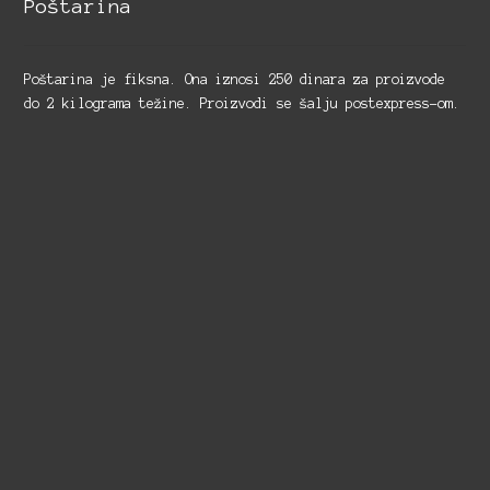
Poštarina
Poštarina je fiksna. Ona iznosi 250 dinara za proizvode
do 2 kilograma težine. Proizvodi se šalju postexpress-om.