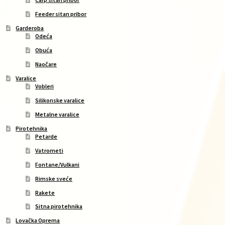
Feeder sitan pribor
Garderoba
Odeća
Obuća
Naočare
Varalice
Vobleri
Silikonske varalice
Metalne varalice
Pirotehnika
Petarde
Vatrometi
Fontane/Vulkani
Rimske sveće
Rakete
Sitna pirotehnika
Lovačka Oprema