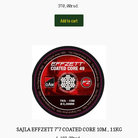
Pirotehnika
370,00
rsd.
Pištoljska municija
Add to cart
Plovci
Poklopci
Prateća Oprema
Pribor za čišćenje
Primama
Primame
Rakete
Red Dot
Remnici
SAJLA EFFZETT 7*7 COATED CORE 10M , 11KG
Rimske sveće