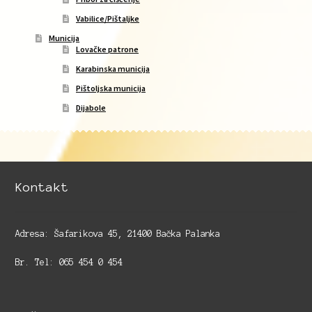
Vabilice/Pištaljke
Municija
Lovačke patrone
Karabinska municija
Pištoljska municija
Dijabole
Kontakt
Adresa: Šafarikova 45, 21400 Bačka Palanka
Br. Tel: 065 454 0 454