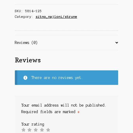
Čuvarke
Karabini
COAX
Ostalo
SKU:
5814-125
25LBS/0.45
Karabinska municija
Category:
sitno_najloni/strune
Sitan Pribor
20M
quantity
Udice
Koferi
Plovci
Kontakt
Najloni/Strune
Reviews (0)
Alati
Korpa
Olova
Reviews
Kukuruz
Virble/Kopče
Carp sitan pribor
Kutije
There are no reviews yet.
Feeder sitan pribor
Lampe
Garderoba
Lovačka Oprema
Odeća
Obuća
Your email address will not be published.
Lovačke patrone
Naočare
Required fields are marked
*
Lovačke puške
Varalice
Your rating
Lovni Turizam
Vobleri