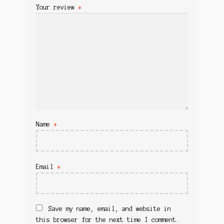
Your review
*
Silikonske varalice
Mašinice
Metalne varalice
Meredovi
Pirotehnika
Metalne varalice
Petarde
Vatrometi
Miks za boile
Fontane/Vulkani
Rimske sveće
Montaža
Rakete
Municija
Sitna pirotehnika
Name
*
My account
Lovačka Oprema
Odeća
Najloni/Strune
Obuća
Email
*
Naočare
Oružje
Lovačke puške
Nišani
Karabini
O nama
Save my name, email, and website in
Vazdušne puške
this browser for the next time I comment.
Ostalo