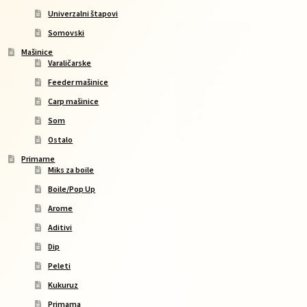
Univerzalni štapovi
Somovski
Mašinice
Varaličarske
Feeder mašinice
Carp mašinice
Som
Ostalo
Primame
Miks za boile
Boile/Pop Up
Arome
Aditivi
Dip
Peleti
Kukuruz
Primama