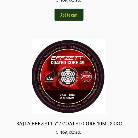
1.160,00
rsd.
Rod Pod/Držači
Add to cart
Shop
Silikonske varalice
Sitan Pribor
Sitna pirotehnika
Som
Somovski
Spinning
Spod
Štapovi
SAJLA EFFZETT 7*7 COATED CORE 10M , 20KG
Teleskopi
1.160,00
rsd.