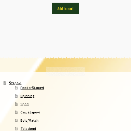
Add to cart
Štapovi
Feeder štapovi
Spinning
Spod
Carp štapovi
Bolo/Match
Teleskopi