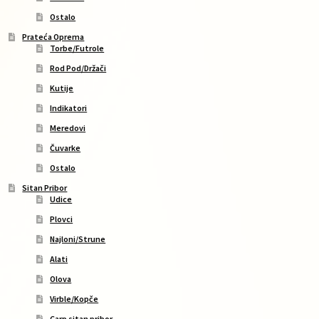
Ostalo
Prateća Oprema
Torbe/Futrole
Rod Pod/Držači
Kutije
Indikatori
Meredovi
Čuvarke
Ostalo
Sitan Pribor
Udice
Plovci
Najloni/Strune
Alati
Olova
Virble/Kopče
Carp sitan pribor