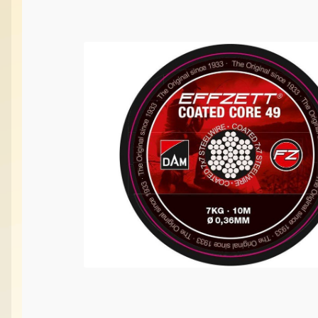
Vabilice/Pištaljke
Varaličarske
Varalice
Varalice
Vatrometi
Vazdušne puške
Vi