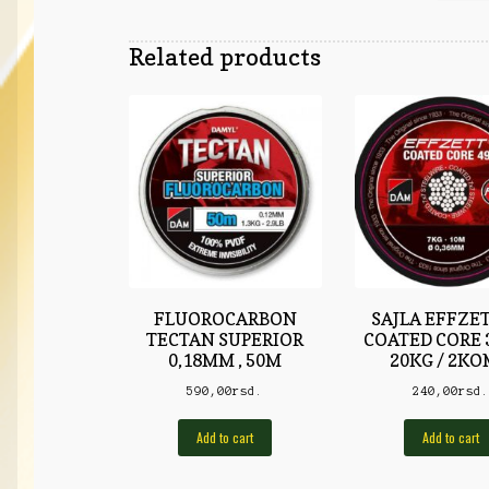
Related products
FLUOROCARBON
SAJLA EFFZET
TECTAN SUPERIOR
COATED CORE 
0,18MM , 50M
20KG / 2KO
590,00
rsd.
240,00
rsd
Add to cart
Add to cart