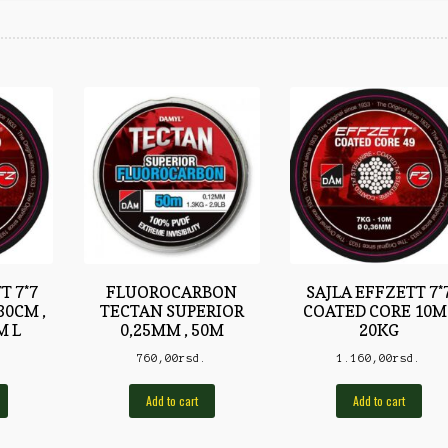
T 7*7
FLUOROCARBON
SAJLA EFFZETT 7*
30CM ,
TECTAN SUPERIOR
COATED CORE 10M 
M L
0,25MM , 50M
20KG
.
760,00
rsd.
1.160,00
rsd.
Add to cart
Add to cart