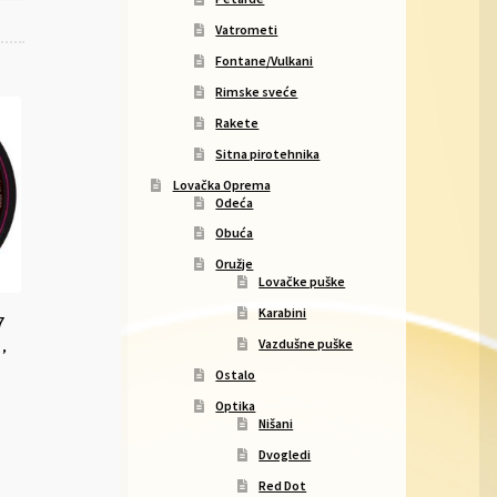
Vatrometi
Fontane/Vulkani
Rimske sveće
Rakete
Sitna pirotehnika
Lovačka Oprema
Odeća
Obuća
Oružje
Lovačke puške
Karabini
7
,
Vazdušne puške
Ostalo
Optika
Nišani
Dvogledi
Red Dot