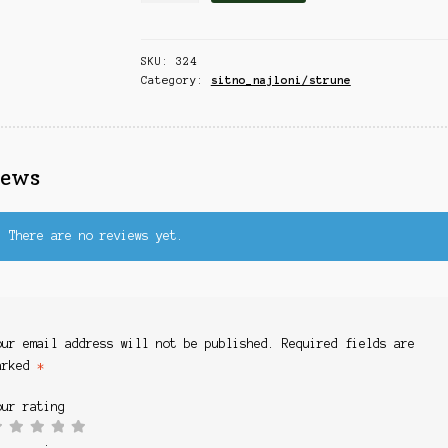
7*7
COATED
SKU:
324
CORE
Category:
sitno_najloni/strune
30CM
,
16KG
/
iews
2KOM
M
quantity
There are no reviews yet.
our email address will not be published.
Required fields are
arked
*
our rating