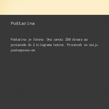
Poštarina
Poštarina je fiksna. Ona iznosi 250 dinara za
proizvode do 2 kilograma težine. Proizvodi se šalju
postexpress-om.