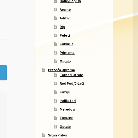
Boile/Pop Up
Arome
Aditivi
Dip
Peleti
Kukuruz
Primama
Ostalo
Prateća Oprema
Torbe/Futrole
Rod Pod/Držači
Kutije
Indikatori
Meredovi
Čuvarke
Ostalo
Sitan Pribor