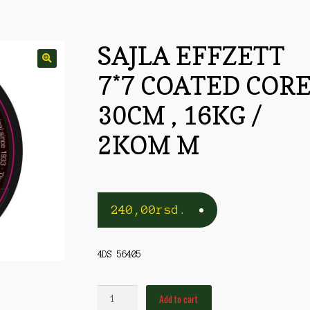
rble/Kopče
Vobleri
SAJLA EFFZETT
7*7 COATED COR
30CM , 16KG /
2KOM M
240,00
rsd.
4DS 56405
SAJLA
Add to cart
EFFZETT