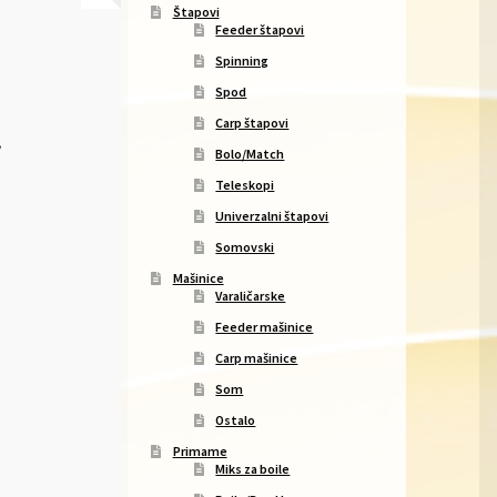
Štapovi
Feeder štapovi
Spinning
Spod
E
Carp štapovi
Bolo/Match
Teleskopi
Univerzalni štapovi
Somovski
Mašinice
Varaličarske
Feeder mašinice
Carp mašinice
Som
Ostalo
Primame
Miks za boile