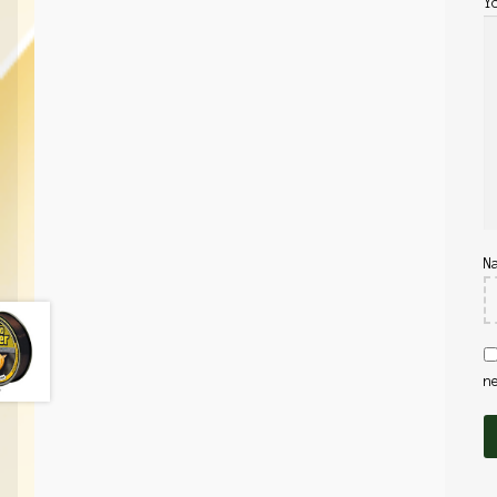
Y
N
n