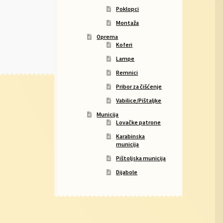
Poklopci
Montaža
Oprema
Koferi
Lampe
Remnici
Pribor za čišćenje
Vabilice/Pištaljke
Municija
Lovačke patrone
Karabinska
municija
Pištoljska municija
Dijabole