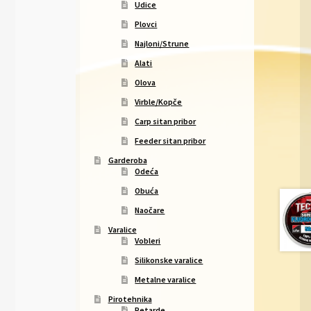
Udice
Plovci
Najloni/Strune
Alati
Olova
Virble/Kopče
Carp sitan pribor
Feeder sitan pribor
Garderoba
Odeća
Obuća
Naočare
Varalice
Vobleri
Silikonske varalice
Metalne varalice
Pirotehnika
Petarde