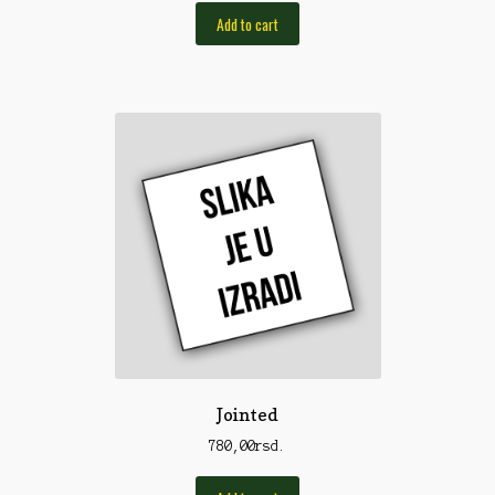
Pirotehnika
Add to cart
Pištoljska municija
Plovci
Poklopci
Prateća Oprema
Pribor za čišćenje
Primama
Primame
Rakete
Red Dot
Jointed
Remnici
780,00
rsd.
Rimske sveće