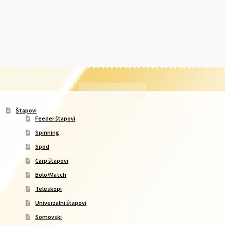
Štapovi
Feeder štapovi
Spinning
Spod
Carp štapovi
Bolo/Match
Teleskopi
Univerzalni štapovi
Somovski