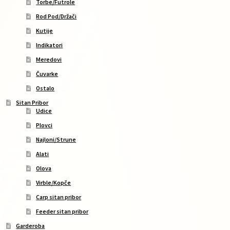
Torbe/Futrole
Rod Pod/Držači
Kutije
Indikatori
Meredovi
Čuvarke
Ostalo
Sitan Pribor
Udice
Plovci
Najloni/Strune
Alati
Olova
Virble/Kopče
Carp sitan pribor
Feeder sitan pribor
Garderoba