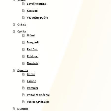
Lovačke puške
Karabini
Vazdušne puške
Ostalo
Optika
Nišani
Dvogledi
Red Dot
Poklopci
Montaža
Oprema
Koferi
Lampe
Remnici
Pribor za čišćenje
Vabilice/Pištaljke
Municija