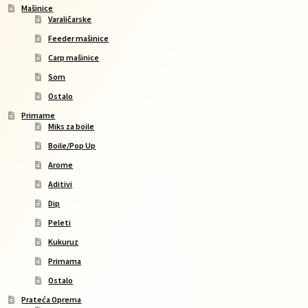
Mašinice
Varaličarske
Feeder mašinice
Carp mašinice
Som
Ostalo
Primame
Miks za boile
Boile/Pop Up
Arome
Aditivi
Dip
Peleti
Kukuruz
Primama
Ostalo
Prateća Oprema