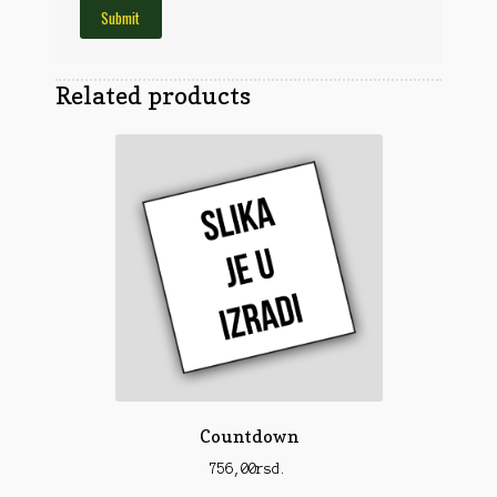
Obuća
Optika
Obuća
Nišani
Dvogledi
Odeća
Related products
Red Dot
Odeća
Poklopci
Montaža
Olova
Oprema
Oružje
Koferi
Lampe
Ostalo
Remnici
Pribor za čišćenje
Ostalo
Vabilice/Pištaljke
Ostalo
Municija
Lovačke patrone
Ostalo
Karabinska municija
Peleti
Countdown
Pištoljska municija
Dijabole
756,00
rsd.
Petarde