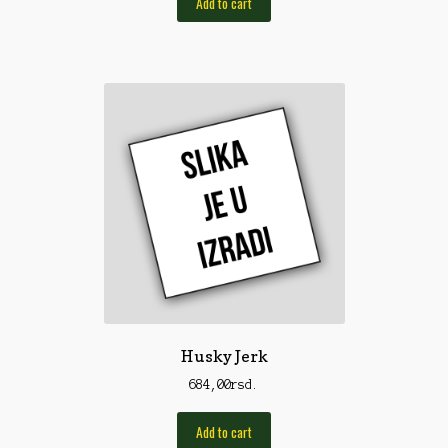
Add to cart
Rod Pod/Držači
Shop
Silikonske varalice
Sitan Pribor
Sitna pirotehnika
Som
Somovski
Spinning
Spod
Husky Jerk
Štapovi
684,00
rsd.
Teleskopi
Add to cart