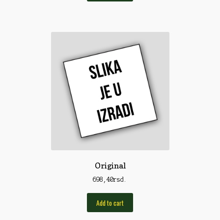
Torbe/Futrole
Udice
Udice
Univerzalni štapovi
Vabilice/Pištaljke
Varaličarske
Varalice
Varalice
Vatrometi
Original
Vazdušne puške
698,40
rsd.
Virble/Kopče
Add to cart
Vobleri