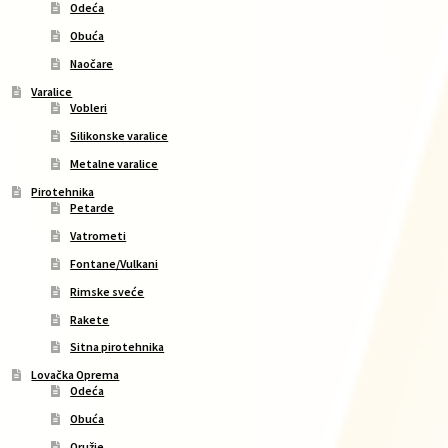
Odeća
Obuća
Naočare
Varalice
Vobleri
Silikonske varalice
Metalne varalice
Pirotehnika
Petarde
Vatrometi
Fontane/Vulkani
Rimske sveće
Rakete
Sitna pirotehnika
Lovačka Oprema
Odeća
Obuća
Oružje