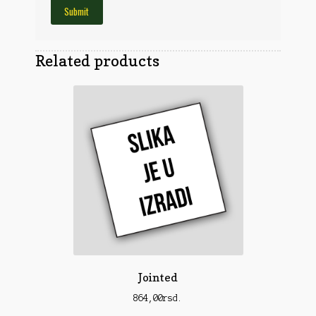
Obuća
Optika
Obuća
Nišani
Dvogledi
Odeća
Related products
Red Dot
Odeća
Poklopci
Montaža
Olova
Oprema
Oružje
Koferi
Lampe
Ostalo
Remnici
Pribor za čišćenje
Ostalo
Vabilice/Pištaljke
Ostalo
Municija
Lovačke patrone
Ostalo
Karabinska municija
Peleti
Jointed
Pištoljska municija
Dijabole
864,00
rsd.
Petarde