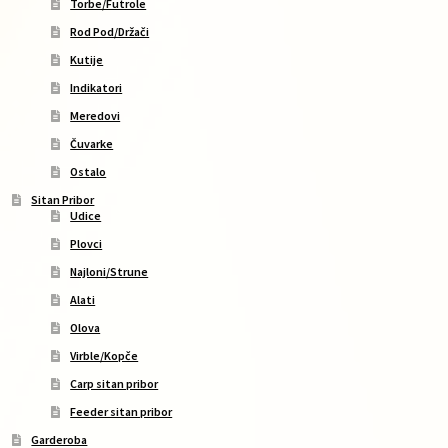
Torbe/Futrole
Rod Pod/Držači
Kutije
Indikatori
Meredovi
Čuvarke
Ostalo
Sitan Pribor
Udice
Plovci
Najloni/Strune
Alati
Olova
Virble/Kopče
Carp sitan pribor
Feeder sitan pribor
Garderoba