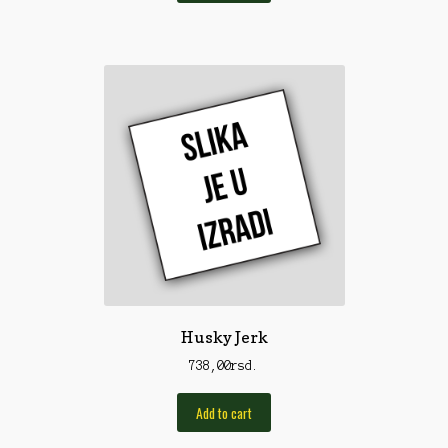
Torbe/Futrole
Udice
Udice
Univerzalni štapovi
Vabilice/Pištaljke
Varaličarske
Varalice
Varalice
Vatrometi
Husky Jerk
Vazdušne puške
738,00
rsd.
Virble/Kopče
Add to cart
Vobleri