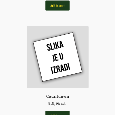
Pirotehnika
Add to cart
Pištoljska municija
Plovci
Poklopci
Prateća Oprema
Pribor za čišćenje
Primama
Primame
Rakete
Red Dot
Countdown
Remnici
816,00
rsd.
Rimske sveće