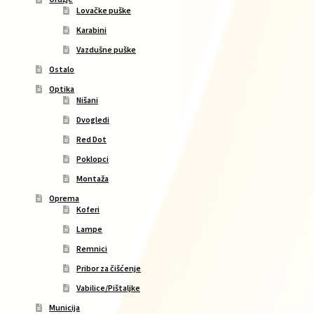
Lovačke puške
Karabini
Vazdušne puške
Ostalo
Optika
Nišani
Dvogledi
Red Dot
Poklopci
Montaža
Oprema
Koferi
Lampe
Remnici
Pribor za čišćenje
Vabilice/Pištaljke
Municija