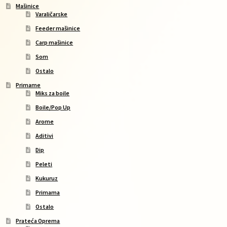
Mašinice
Varaličarske
Feeder mašinice
Carp mašinice
Som
Ostalo
Primame
Miks za boile
Boile/Pop Up
Arome
Aditivi
Dip
Peleti
Kukuruz
Primama
Ostalo
Prateća Oprema