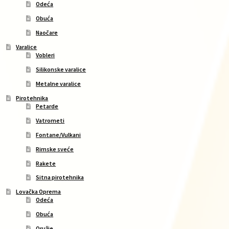
Odeća
Obuća
Naočare
Varalice
Vobleri
Silikonske varalice
Metalne varalice
Pirotehnika
Petarde
Vatrometi
Fontane/Vulkani
Rimske sveće
Rakete
Sitna pirotehnika
Lovačka Oprema
Odeća
Obuća
Oružje