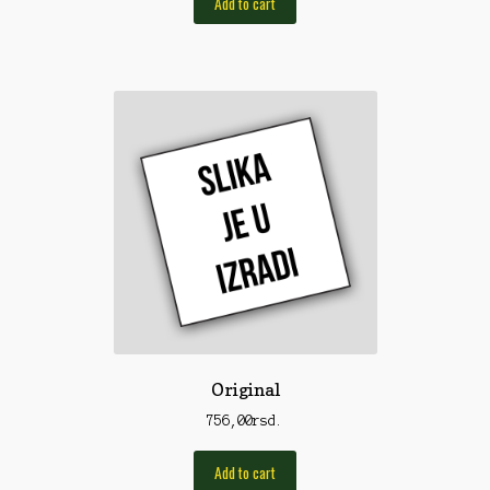
Add to cart
Rod Pod/Držači
Shop
Silikonske varalice
Sitan Pribor
Sitna pirotehnika
Som
Somovski
Spinning
Spod
Original
Štapovi
756,00
rsd.
Teleskopi
Add to cart