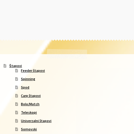
Štapovi
Feeder štapovi
Spinning
Spod
Carp štapovi
Bolo/Match
Teleskopi
Univerzalni štapovi
Somovski