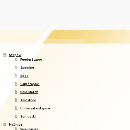
Štapovi
Feeder štapovi
Spinning
Spod
Carp štapovi
Bolo/Match
Teleskopi
Univerzalni štapovi
Somovski
Mašinice
Varaličarske