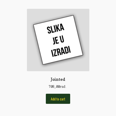
Torbe/Futrole
Udice
Udice
Univerzalni štapovi
Vabilice/Pištaljke
Varaličarske
Varalice
Varalice
Jointed
Vatrometi
708,00
rsd.
Vazdušne puške
Add to cart
Virble/Kopče
Vobleri