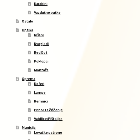
Karabini
Vazdušne puške
Ostalo
Optika
Nišani
Dvogledi
Red Dot
Poklopci
Montaža
Oprema
Koferi
Lampe
Remnici
Pribor za čišćenje
Vabilice/Pištaljke
Municija
Lovačke patrone