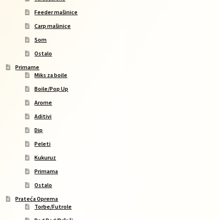
Feeder mašinice
Carp mašinice
Som
Ostalo
Primame
Miks za boile
Boile/Pop Up
Arome
Aditivi
Dip
Peleti
Kukuruz
Primama
Ostalo
Prateća Oprema
Torbe/Futrole