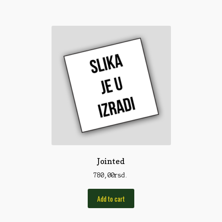
Rod Pod/Držači
Shop
Silikonske varalice
Sitan Pribor
Sitna pirotehnika
Som
Somovski
Spinning
Jointed
Spod
780,00
rsd.
Štapovi
Add to cart
Teleskopi