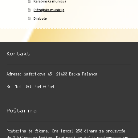
Karabinska municija
Pištoljska municija
Dijabole
Kontakt
Adresa: Šafarikova 45, 21400 Bačka Palanka
Br. Tel: 065 454 0 454
Poštarina
Poštarina je fiksna. Ona iznosi 250 dinara za proizvode
do 2 kilograma težine. Proizvodi se šalju postexpress-om.