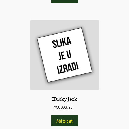
Pirotehnika
Pištoljska municija
Plovci
Poklopci
Prateća Oprema
Pribor za čišćenje
Primama
Primame
Rakete
Husky Jerk
Red Dot
738,00
rsd.
Remnici
Add to cart
Rimske sveće