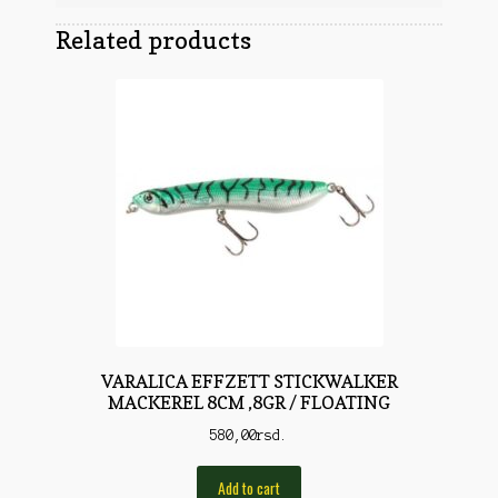
Obuća
Optika
Related products
Obuća
Nišani
Dvogledi
Odeća
Red Dot
Odeća
Poklopci
Montaža
Olova
Oprema
Oružje
Koferi
Lampe
Ostalo
Remnici
Pribor za čišćenje
Ostalo
Vabilice/Pištaljke
Ostalo
Municija
VARALICA EFFZETT STICKWALKER
Lovačke patrone
Ostalo
MACKEREL 8CM ,8GR / FLOATING
Karabinska municija
Peleti
580,00
rsd.
Pištoljska municija
Dijabole
Petarde
Add to cart