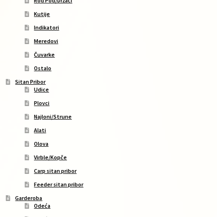
Rod Pod/Držači
Kutije
Indikatori
Meredovi
Čuvarke
Ostalo
Sitan Pribor
Udice
Plovci
Najloni/Strune
Alati
Olova
Virble/Kopče
Carp sitan pribor
Feeder sitan pribor
Garderoba
Odeća