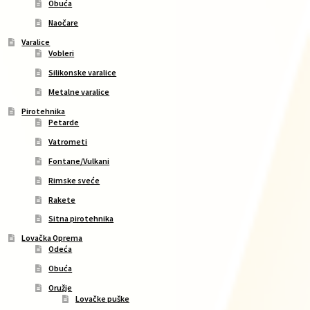
Obuća
Naočare
Varalice
Vobleri
Silikonske varalice
Metalne varalice
Pirotehnika
Petarde
Vatrometi
Fontane/Vulkani
Rimske sveće
Rakete
Sitna pirotehnika
Lovačka Oprema
Odeća
Obuća
Oružje
Lovačke puške