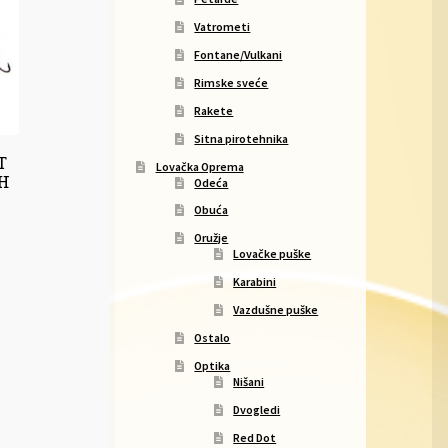
Vatrometi
Fontane/Vulkani
Rimske sveće
Rakete
Sitna pirotehnika
T
Lovačka Oprema
CH
Odeća
Obuća
Oružje
Lovačke puške
Karabini
Vazdušne puške
Ostalo
Optika
Nišani
Dvogledi
Red Dot