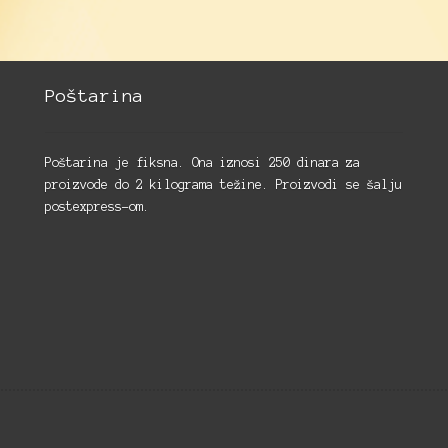
Poštarina
Poštarina je fiksna. Ona iznosi 250 dinara za
proizvode do 2 kilograma težine. Proizvodi se šalju
postexpress-om.