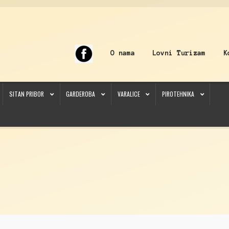
O nama
Lovni Turizam
K
SITAN PRIBOR
GARDEROBA
VARALICE
PIROTEHNIKA
sitan pribor
Carp štapovi
Checkout
Čuvarke
Dijabole
Dip
Dvogledi
Feeder mašinice
Feeder sit
nicija
Koferi
Kontakt
Korpa
Kukuruz
Kutije
Lampe
Lovačka Oprema
Lovačke patrone
Lovačke 
nicija
My account
Najloni/Strune
Naočare
Nišani
O nama
Obuća
Obuća
Odeća
Odeća
Olova
O
lopci
Prateća Oprema
Pribor za čišćenje
Primama
Primame
Rakete
Red Dot
Remnici
Rimske s
Somovski
Spinning
Spod
Štapovi
Teleskopi
Torbe/Futrole
Udice
Udice
Univerzalni štapovi