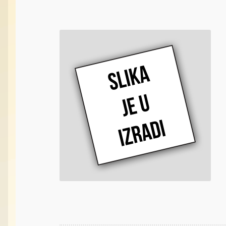
Vabilice/Pištaljke
Varaličarske
Varalice
Varalice
Vatrometi
Vazdušne puške
Vi