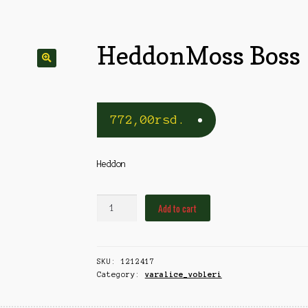
rble/Kopče
Vobleri
HeddonMoss Boss
772,00
rsd.
Heddon
HeddonMoss
Add to cart
Boss
quantity
SKU:
1212417
Category:
varalice_vobleri