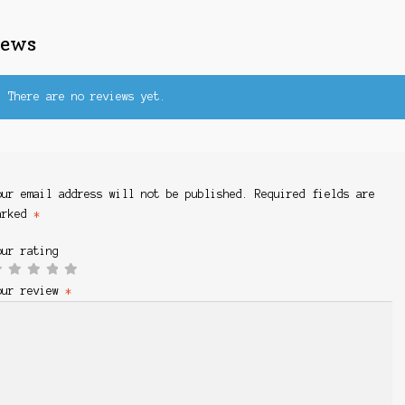
iews
There are no reviews yet.
our email address will not be published.
Required fields are
arked
*
our rating
our review
*