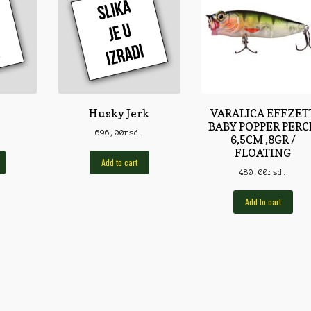
Husky Jerk
VARALICA EFFZET
BABY POPPER PER
.
696,00
rsd.
6,5CM ,8GR /
FLOATING
Add to cart
480,00
rsd.
Add to cart