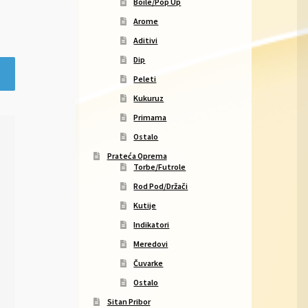
Boile/Pop Up
Arome
Aditivi
Dip
Peleti
Kukuruz
Primama
Ostalo
Prateća Oprema
Torbe/Futrole
Rod Pod/Držači
Kutije
Indikatori
Meredovi
Čuvarke
Ostalo
Sitan Pribor