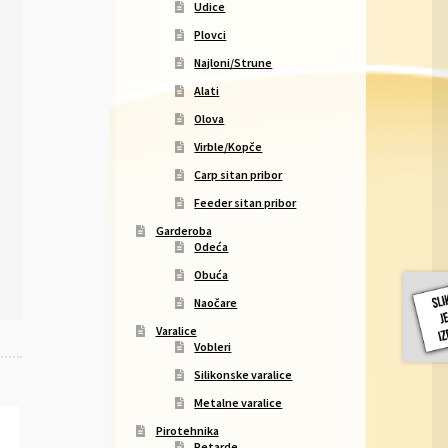
Udice
Plovci
Najloni/Strune
Alati
Olova
Virble/Kopče
Carp sitan pribor
Feeder sitan pribor
Garderoba
Odeća
Obuća
Naočare
Varalice
Vobleri
Silikonske varalice
Metalne varalice
Pirotehnika
Petarde