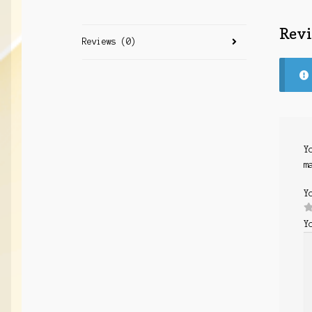
Rev
Reviews (0)
Y
m
Y
Y