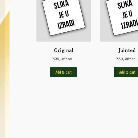
Original
Jointed
698,40
rsd.
780,00
rsd
Add to cart
Add to cart