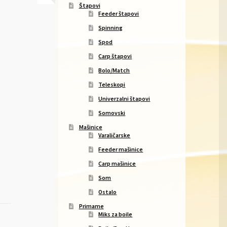
Štapovi
Feeder štapovi
Spinning
Spod
Carp štapovi
Bolo/Match
Teleskopi
Univerzalni štapovi
Somovski
Mašinice
Varaličarske
Feeder mašinice
Carp mašinice
Som
Ostalo
Primame
Miks za boile