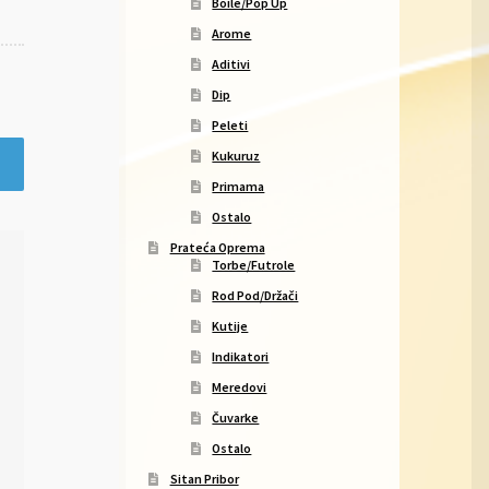
Boile/Pop Up
Arome
Aditivi
Dip
Peleti
Kukuruz
Primama
Ostalo
Prateća Oprema
Torbe/Futrole
Rod Pod/Držači
Kutije
Indikatori
Meredovi
Čuvarke
Ostalo
Sitan Pribor