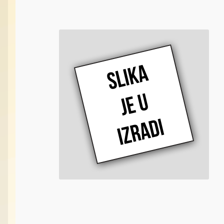
Vabilice/Pištaljke
Varaličarske
Varalice
Varalice
Vatrometi
Vazdušne puške
Vi