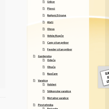
Udice
Plovci
Najloni/Strune
Alati
Olova
Virble/Kopče
Carp sitan pribor
Feeder sitan pribor
Garderoba
Odeća
Obuća
Naočare
Varalice
Vobleri
Silikonske varalice
Metalne varalice
Pirotehnika
Petarde