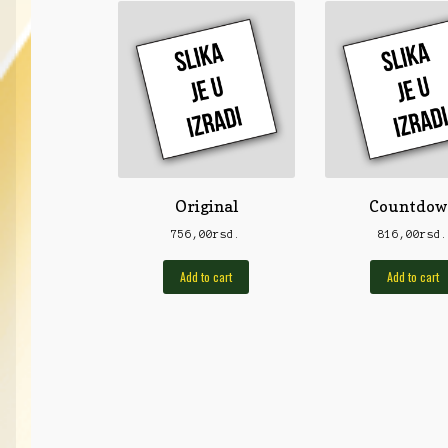
Original
Countdow
756,00
rsd.
816,00
rsd
Add to cart
Add to cart