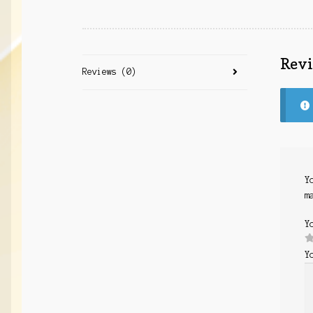
Rev
Reviews (0)
Y
m
Y
Y