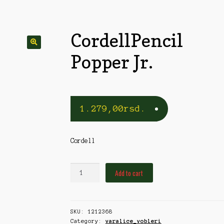
rble/Kopče
Vobleri
CordellPencil
Popper Jr.
1.279,00
rsd.
Cordell
CordellPencil
Add to cart
Popper
Jr.
quantity
SKU:
1212368
Category:
varalice_vobleri