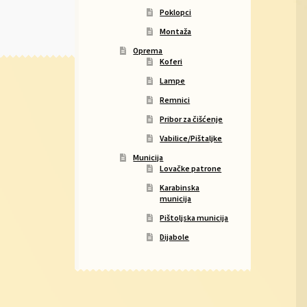
Poklopci
Montaža
Oprema
Koferi
Lampe
Remnici
Pribor za čišćenje
Vabilice/Pištaljke
Municija
Lovačke patrone
Karabinska
municija
Pištoljska municija
Dijabole