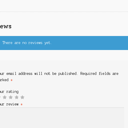
iews
There are no reviews yet.
our email address will not be published.
Required fields are
arked
*
our rating
our review
*