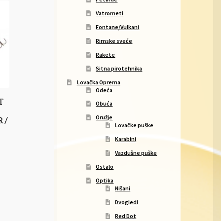
Vatrometi
Fontane/Vulkani
Rimske sveće
Rakete
Sitna pirotehnika
Lovačka Oprema
Odeća
T
Obuća
Oružje
 /
Lovačke puške
Karabini
Vazdušne puške
Ostalo
Optika
Nišani
Dvogledi
Red Dot