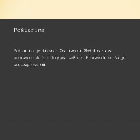
Poštarina
Poštarina je fiksna. Ona iznosi 250 dinara za
proizvode do 2 kilograma težine. Proizvodi se šalju
postexpress-om.