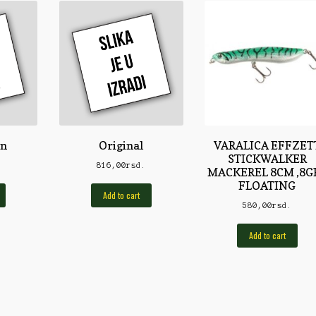
n
Original
VARALICA EFFZET
STICKWALKER
.
816,00
rsd.
MACKEREL 8CM ,8GR
FLOATING
Add to cart
580,00
rsd.
Add to cart