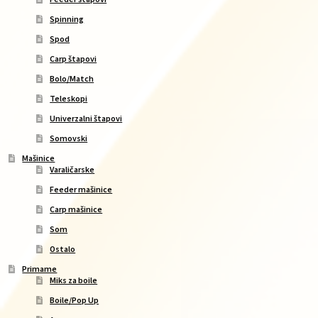
Torbe/Futrole
Spinning
Udice
Spod
Carp štapovi
Udice
Bolo/Match
Univerzalni štapovi
Teleskopi
Vabilice/Pištaljke
Univerzalni štapovi
Somovski
Varaličarske
Mašinice
Varalice
Varaličarske
Feeder mašinice
Varalice
Carp mašinice
Vatrometi
Som
Ostalo
Vazdušne puške
Primame
Virble/Kopče
Miks za boile
Boile/Pop Up
Vobleri