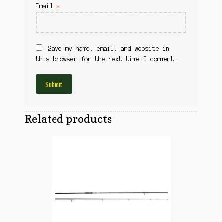
Obuća
Email
*
Optika
Obuća
Nišani
Dvogledi
Odeća
Red Dot
Save my name, email, and website in
Odeća
this browser for the next time I comment.
Poklopci
Montaža
Olova
Oprema
Oružje
Koferi
Lampe
Related products
Ostalo
Remnici
Pribor za čišćenje
Ostalo
Vabilice/Pištaljke
Ostalo
Municija
Lovačke patrone
Ostalo
Karabinska municija
Peleti
Pištoljska municija
Dijabole
Petarde