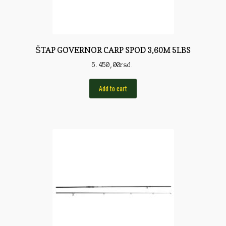
Pirotehnika
Pištoljska municija
Plovci
ŠTAP GOVERNOR CARP SPOD 3,60M 5LBS
5.450,00
rsd.
Poklopci
Prateća Oprema
Add to cart
Pribor za čišćenje
Primama
Primame
Rakete
Red Dot
Remnici
Rimske sveće