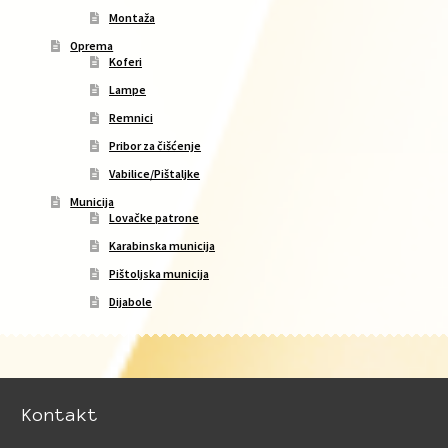
Montaža
Oprema
Koferi
Lampe
Remnici
Pribor za čišćenje
Vabilice/Pištaljke
Municija
Lovačke patrone
Karabinska municija
Pištoljska municija
Dijabole
Kontakt