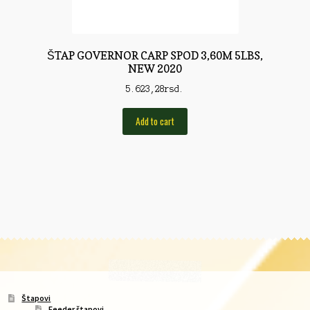
Rod Pod/Držači
Shop
ŠTAP GOVERNOR CARP SPOD 3,60M 5LBS,
NEW 2020
Silikonske varalice
5.623,28
rsd.
Sitan Pribor
Add to cart
Sitna pirotehnika
Som
Somovski
Spinning
Spod
Štapovi
Teleskopi
Štapovi
Feeder štapovi