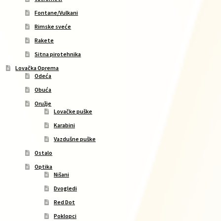
Fontane/Vulkani
Rimske sveće
Rakete
Sitna pirotehnika
Lovačka Oprema
Odeća
Obuća
Oružje
Lovačke puške
Karabini
Vazdušne puške
Ostalo
Optika
Nišani
Dvogledi
Red Dot
Poklopci