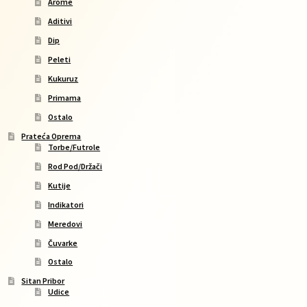
Arome
Aditivi
Dip
Peleti
Kukuruz
Primama
Ostalo
Prateća Oprema
Torbe/Futrole
Rod Pod/Držači
Kutije
Indikatori
Meredovi
Čuvarke
Ostalo
Sitan Pribor
Udice