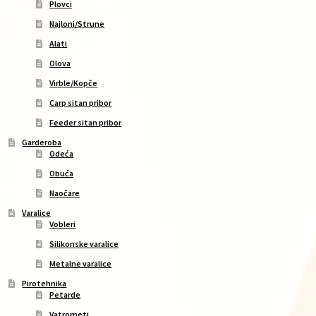
Plovci
Najloni/Strune
Alati
Olova
Virble/Kopče
Carp sitan pribor
Feeder sitan pribor
Garderoba
Odeća
Obuća
Naočare
Varalice
Vobleri
Silikonske varalice
Metalne varalice
Pirotehnika
Petarde
Vatrometi