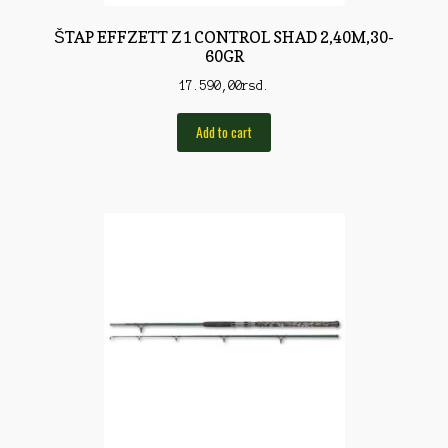
Pirotehnika
ŠTAP EFFZETT Z1 CONTROL SHAD 2,40M,30-
60GR
Pištoljska municija
17.590,00
rsd.
Plovci
Add to cart
Poklopci
Prateća Oprema
Pribor za čišćenje
Primama
Primame
Rakete
Red Dot
Remnici
Rimske sveće