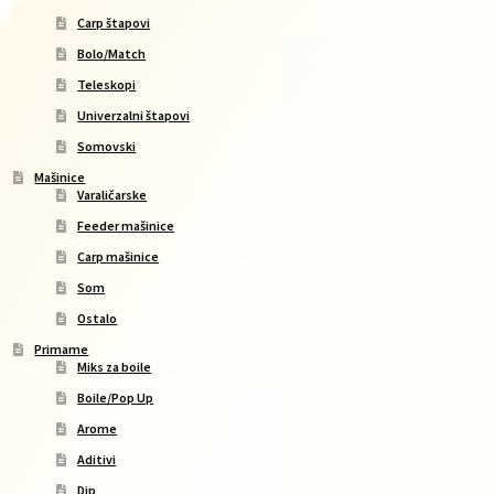
Carp štapovi
Bolo/Match
Teleskopi
Univerzalni štapovi
Somovski
Mašinice
Varaličarske
Feeder mašinice
Carp mašinice
Som
Ostalo
Primame
Miks za boile
Boile/Pop Up
Arome
Aditivi
Dip