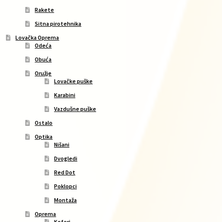
Rakete
Sitna pirotehnika
Lovačka Oprema
Odeća
Obuća
Oružje
Lovačke puške
Karabini
Vazdušne puške
Ostalo
Optika
Nišani
Dvogledi
Red Dot
Poklopci
Montaža
Oprema
Koferi