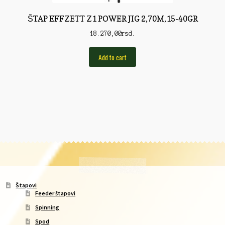
ŠTAP EFFZETT Z1 POWER JIG 2,70M,15-40GR
18.270,00
rsd.
Add to cart
Štapovi
Feeder štapovi
Spinning
Spod