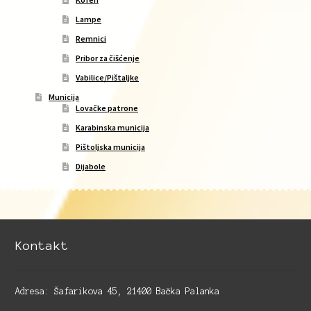
Lampe
Remnici
Pribor za čišćenje
Vabilice/Pištaljke
Municija
Lovačke patrone
Karabinska municija
Pištoljska municija
Dijabole
Kontakt
Adresa: Šafarikova 45, 21400 Bačka Palanka