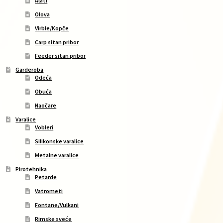
Alati
Olova
Virble/Kopče
Carp sitan pribor
Feeder sitan pribor
Garderoba
Odeća
Obuća
Naočare
Varalice
Vobleri
Silikonske varalice
Metalne varalice
Pirotehnika
Petarde
Vatrometi
Fontane/Vulkani
Rimske sveće