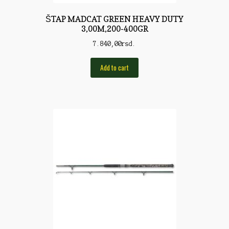
Rod Pod/Držači
ŠTAP MADCAT GREEN HEAVY DUTY
3,00M,200-400GR
Shop
7.840,00
rsd.
Silikonske varalice
Add to cart
Sitan Pribor
Sitna pirotehnika
Som
Somovski
Spinning
Spod
Štapovi
Teleskopi