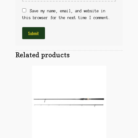
Obuća
Optika
Save my name, email, and website in
Obuća
Nišani
this browser for the next time I comment.
Dvogledi
Odeća
Red Dot
Odeća
Poklopci
Montaža
Olova
Oprema
Related products
Oružje
Koferi
Lampe
Ostalo
Remnici
Pribor za čišćenje
Ostalo
Vabilice/Pištaljke
Ostalo
Municija
Lovačke patrone
Ostalo
Karabinska municija
Peleti
Pištoljska municija
Dijabole
Petarde