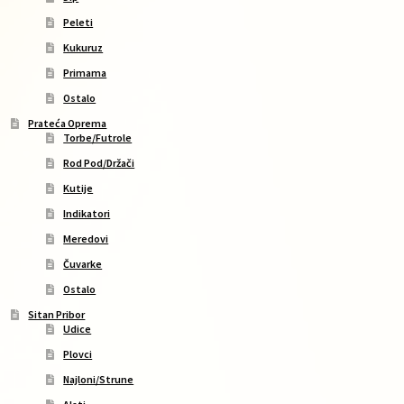
Peleti
Kukuruz
Primama
Ostalo
Prateća Oprema
Torbe/Futrole
Rod Pod/Držači
Kutije
Indikatori
Meredovi
Čuvarke
Ostalo
Sitan Pribor
Udice
Plovci
Najloni/Strune