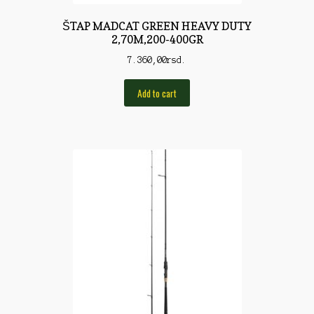
Torbe/Futrole
ŠTAP MADCAT GREEN HEAVY DUTY
Udice
2,70M,200-400GR
Udice
7.360,00
rsd.
Univerzalni štapovi
Add to cart
Vabilice/Pištaljke
Varaličarske
Varalice
Varalice
Vatrometi
Vazdušne puške
Virble/Kopče
Vobleri