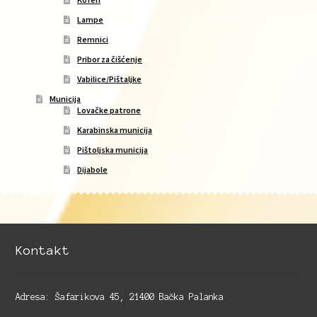
Lampe
Remnici
Pribor za čišćenje
Vabilice/Pištaljke
Municija
Lovačke patrone
Karabinska municija
Pištoljska municija
Dijabole
Kontakt
Adresa: Šafarikova 45, 21400 Bačka Palanka