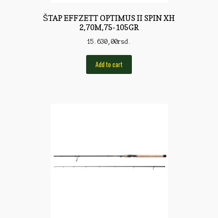
Rod Pod/Držači
ŠTAP EFFZETT OPTIMUS II SPIN XH
2,70M,75-105GR
Shop
15.630,00
rsd.
Silikonske varalice
Add to cart
Sitan Pribor
Sitna pirotehnika
Som
Somovski
Spinning
Spod
Štapovi
Teleskopi