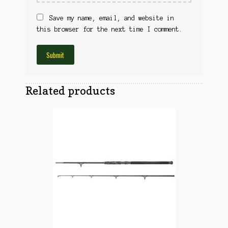
Obuća
Optika
Save my name, email, and website in
Obuća
Nišani
this browser for the next time I comment.
Dvogledi
Odeća
Red Dot
Odeća
Poklopci
Montaža
Olova
Oprema
Related products
Oružje
Koferi
Lampe
Ostalo
Remnici
Pribor za čišćenje
Ostalo
Vabilice/Pištaljke
Ostalo
Municija
Lovačke patrone
Ostalo
Karabinska municija
Peleti
Pištoljska municija
Dijabole
Petarde