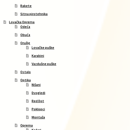
Rakete
Sitna pirotehnika
Lovačka Oprema
Odeća
Obuća
Oružje
Lovačke puške
Karabini
Vazdušne puške
Ostalo
Optika
Nišani
Dvogledi
Red Dot
Poklopci
Montaža
Oprema
Koferi