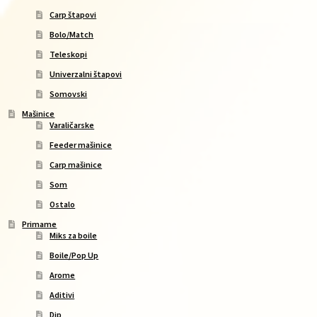
Carp štapovi
Bolo/Match
Teleskopi
Univerzalni štapovi
Somovski
Mašinice
Varaličarske
Feeder mašinice
Carp mašinice
Som
Ostalo
Primame
Miks za boile
Boile/Pop Up
Arome
Aditivi
Dip