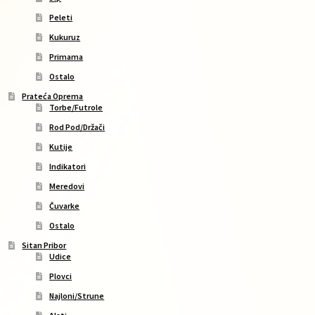
Peleti
Kukuruz
Primama
Ostalo
Prateća Oprema
Torbe/Futrole
Rod Pod/Držači
Kutije
Indikatori
Meredovi
Čuvarke
Ostalo
Sitan Pribor
Udice
Plovci
Najloni/Strune