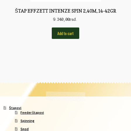
ŠTAP EFFZETT INTENZE SPIN 2,40M,14-42GR
9.340,00
rsd.
Add to cart
Štapovi
Feeder štapovi
Spinning
Spod