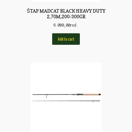
Pirotehnika
ŠTAP MADCAT BLACK HEAVY DUTY
2,70M,200-300GR
Pištoljska municija
6.080,00
rsd.
Plovci
Add to cart
Poklopci
Prateća Oprema
Pribor za čišćenje
Primama
Primame
Rakete
Red Dot
Remnici
Rimske sveće