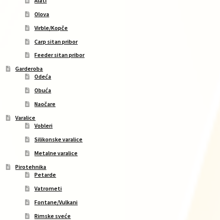
Alati
Olova
Virble/Kopče
Carp sitan pribor
Feeder sitan pribor
Garderoba
Odeća
Obuća
Naočare
Varalice
Vobleri
Silikonske varalice
Metalne varalice
Pirotehnika
Petarde
Vatrometi
Fontane/Vulkani
Rimske sveće