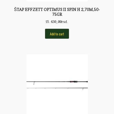
Torbe/Futrole
ŠTAP EFFZETT OPTIMUS II SPIN H 2,70M,50-
Udice
75GR
Udice
15.430,00
rsd.
Univerzalni štapovi
Add to cart
Vabilice/Pištaljke
Varaličarske
Varalice
Varalice
Vatrometi
Vazdušne puške
Virble/Kopče
Vobleri