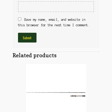
Obuća
Optika
Obuća
Nišani
Dvogledi
Save my name, email, and website in
Odeća
Red Dot
this browser for the next time I comment.
Odeća
Poklopci
Montaža
Olova
Oprema
Oružje
Koferi
Related products
Lampe
Ostalo
Remnici
Pribor za čišćenje
Ostalo
Vabilice/Pištaljke
Ostalo
Municija
Lovačke patrone
Ostalo
Karabinska municija
Peleti
Pištoljska municija
Dijabole
Petarde