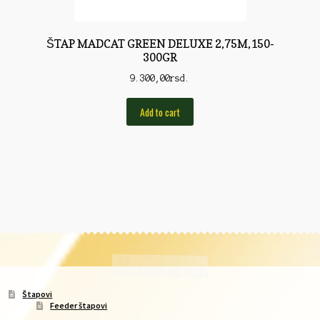
ŠTAP MADCAT GREEN DELUXE 2,75M,150-
300GR
9.300,00
rsd.
Add to cart
Štapovi
Feeder štapovi