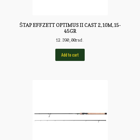
Pirotehnika
Pištoljska municija
ŠTAP EFFZETT OPTIMUS II CAST 2,10M,15-
Plovci
45GR
12.390,00
rsd.
Poklopci
Prateća Oprema
Add to cart
Pribor za čišćenje
Primama
Primame
Rakete
Red Dot
Remnici
Rimske sveće