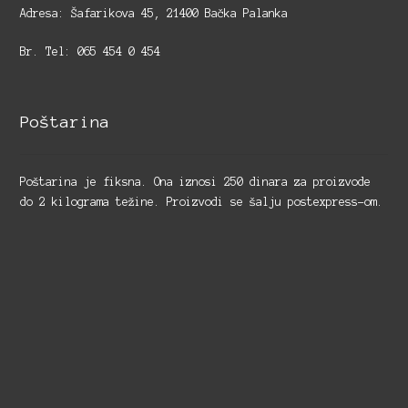
Adresa: Šafarikova 45, 21400 Bačka Palanka
Br. Tel: 065 454 0 454
Poštarina
Poštarina je fiksna. Ona iznosi 250 dinara za proizvode
do 2 kilograma težine. Proizvodi se šalju postexpress-om.