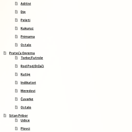
Aditivi
Dip
Peleti
Kukuruz
Primama
Ostalo
Prateća Oprema
Torbe/Futrole
Rod Pod/Držači
Kutije
Indikatori
Meredovi
Čuvarke
Ostalo
Sitan Pribor
Udice
Plovci