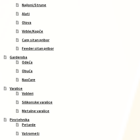
Najloni/Strune
Alati
Olova
Virble/Kopče
Carp sitan pribor
Feeder sitan pribor
Garderoba
Odeća
Obuća
Naočare
Varalice
Vobleri
Silikonske varalice
Metalne varalice
Pirotehnika
Petarde
Vatrometi