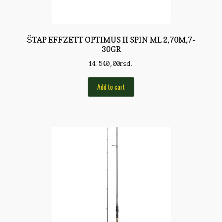
Rod Pod/Držači
Shop
ŠTAP EFFZETT OPTIMUS II SPIN ML 2,70M,7-
30GR
Silikonske varalice
14.540,00
rsd.
Sitan Pribor
Add to cart
Sitna pirotehnika
Som
Somovski
Spinning
Spod
Štapovi
Teleskopi