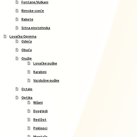
Fontane/Vulkani
Rimske sveće
Rakete
Sitna pirotehnika
Lovačka Oprema
Odeća
Obuća
Oružje
Lovačke puške
Karabini
Vazdušne puške
Ostalo
Optika
Nišani
Dvogledi
Red Dot
Poklopci
Montaža