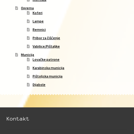
Oprema
Koferi
Lampe
Remnici
Pribor za čišćenje
Vabilice/Pištaljke
Municija
Lovačke patrone
Karabinska municija
Pištoljska municija
Dijabole
Kontakt