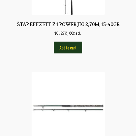
Torbe/Futrole
Udice
ŠTAP EFFZETT Z1 POWER JIG 2,70M,15-40GR
Udice
18.270,00
rsd.
Univerzalni štapovi
Add to cart
Vabilice/Pištaljke
Varaličarske
Varalice
Varalice
Vatrometi
Vazdušne puške
Virble/Kopče
Vobleri