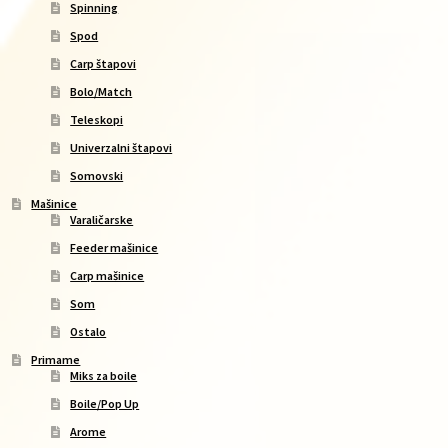
Spinning
Spod
Carp štapovi
Bolo/Match
Teleskopi
Univerzalni štapovi
Somovski
Mašinice
Varaličarske
Feeder mašinice
Carp mašinice
Som
Ostalo
Primame
Miks za boile
Boile/Pop Up
Arome