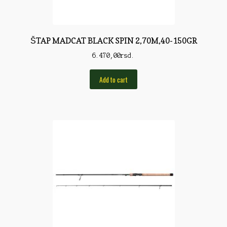
Torbe/Futrole
Udice
ŠTAP MADCAT BLACK SPIN 2,70M,40-150GR
Udice
6.470,00
rsd.
Univerzalni štapovi
Add to cart
Vabilice/Pištaljke
Varaličarske
Varalice
Varalice
Vatrometi
Vazdušne puške
Virble/Kopče
Vobleri