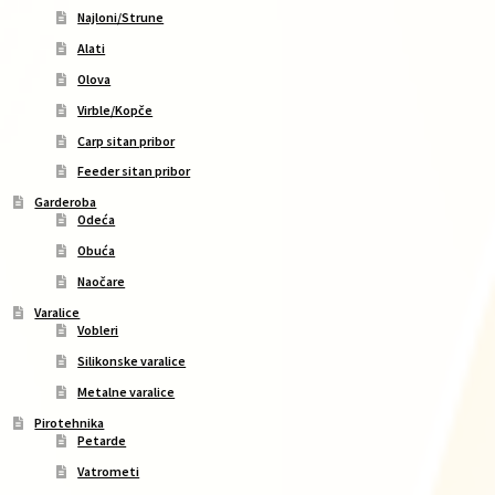
Najloni/Strune
Alati
Olova
Virble/Kopče
Carp sitan pribor
Feeder sitan pribor
Garderoba
Odeća
Obuća
Naočare
Varalice
Vobleri
Silikonske varalice
Metalne varalice
Pirotehnika
Petarde
Vatrometi