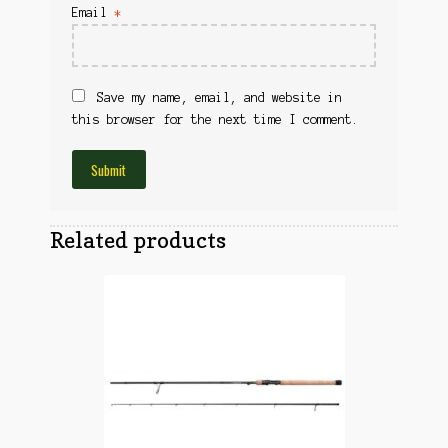
Obuća
Email
*
Optika
Obuća
Nišani
Dvogledi
Odeća
Red Dot
Save my name, email, and website in
Odeća
this browser for the next time I comment.
Poklopci
Montaža
Olova
Oprema
Oružje
Koferi
Lampe
Related products
Ostalo
Remnici
Pribor za čišćenje
Ostalo
Vabilice/Pištaljke
Ostalo
Municija
Lovačke patrone
Ostalo
Karabinska municija
Peleti
Pištoljska municija
Dijabole
Petarde