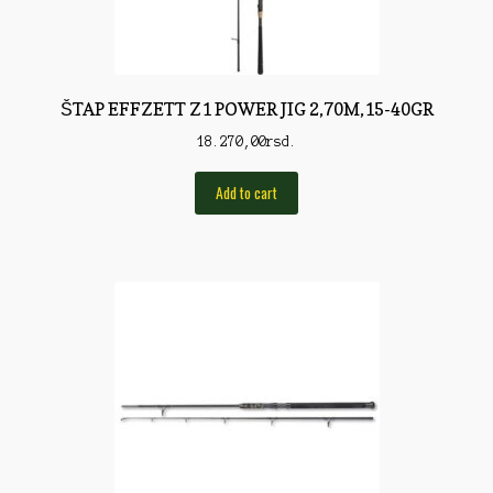
Rod Pod/Držači
Shop
ŠTAP EFFZETT Z1 POWER JIG 2,70M,15-40GR
Silikonske varalice
18.270,00
rsd.
Sitan Pribor
Add to cart
Sitna pirotehnika
Som
Somovski
Spinning
Spod
Štapovi
Teleskopi