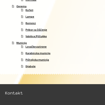
Oprema
Koferi
Lampe
Remnici
Pribor za čišćenje
Vabilice/Pištaljke
Municija
Lovačke patrone
Karabinska municija
Pištoljska municija
Dijabole
Kontakt