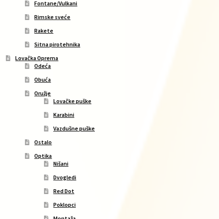
Fontane/Vulkani
Rimske sveće
Rakete
Sitna pirotehnika
Lovačka Oprema
Odeća
Obuća
Oružje
Lovačke puške
Karabini
Vazdušne puške
Ostalo
Optika
Nišani
Dvogledi
Red Dot
Poklopci
Montaža