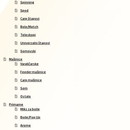
Spinning
Spod
Carp štapovi
Bolo/Match
Teleskopi
Univerzalni štapovi
Somovski
Mašinice
Varaličarske
Feeder mašinice
Carp mašinice
Som
Ostalo
Primame
Miks za boile
Boile/Pop Up
Arome