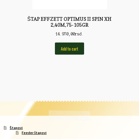
ŠTAP EFFZETT OPTIMUS II SPIN XH
2,40M,75-105GR
14.970,00
rsd.
Add to cart
Štapovi
Feeder štapovi