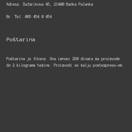
Adresa: Šafarikova 45, 21400 Bačka Palanka
Br. Tel: 065 454 0 454
Poštarina
Poštarina je fiksna. Ona iznosi 250 dinara za proizvode
do 2 kilograma težine. Proizvodi se šalju postexpress-om.