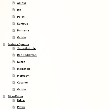
Aditivi
Dip
Peleti
Kukuruz
Primama
Ostalo
Prateća Oprema
Torbe/Futrole
Rod Pod/Držači
Kutije
Indikatori
Meredovi
Čuvarke
Ostalo
Sitan Pribor
Udice
Plovci