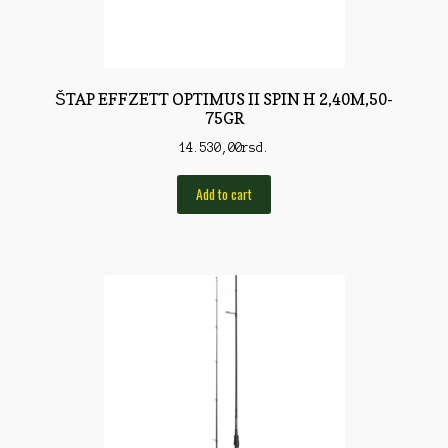
Pirotehnika
Pištoljska municija
Plovci
ŠTAP EFFZETT OPTIMUS II SPIN H 2,40M,50-
75GR
Poklopci
14.530,00
rsd.
Prateća Oprema
Add to cart
Pribor za čišćenje
Primama
Primame
Rakete
Red Dot
Remnici
Rimske sveće