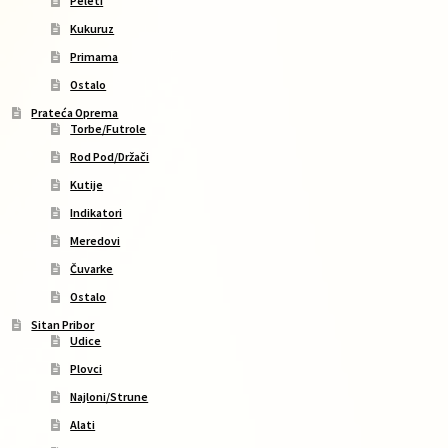
Peleti
Kukuruz
Primama
Ostalo
Prateća Oprema
Torbe/Futrole
Rod Pod/Držači
Kutije
Indikatori
Meredovi
Čuvarke
Ostalo
Sitan Pribor
Udice
Plovci
Najloni/Strune
Alati