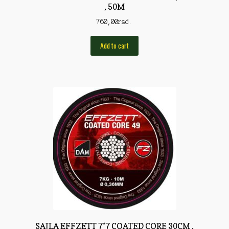
, 50M
Rod Pod/Držači
760,00
rsd.
Shop
Add to cart
Silikonske varalice
Sitan Pribor
Sitna pirotehnika
Som
Somovski
Spinning
Spod
Štapovi
Teleskopi
SAJLA EFFZETT 7*7 COATED CORE 30CM ,