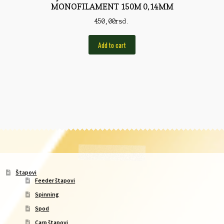
MONOFILAMENT 150M 0,14MM
450,00
rsd.
Add to cart
Štapovi
Feeder štapovi
Spinning
Spod
Carp štapovi