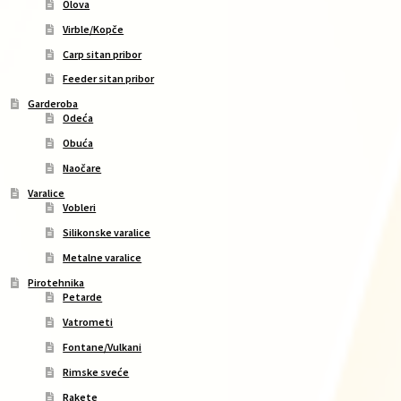
Olova
Virble/Kopče
Carp sitan pribor
Feeder sitan pribor
Garderoba
Odeća
Obuća
Naočare
Varalice
Vobleri
Silikonske varalice
Metalne varalice
Pirotehnika
Petarde
Vatrometi
Fontane/Vulkani
Rimske sveće
Rakete