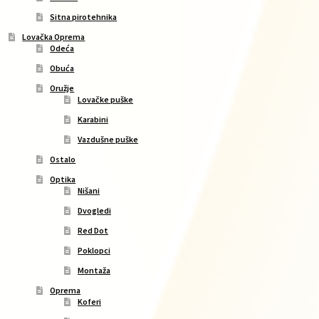
Sitna pirotehnika
Lovačka Oprema
Odeća
Obuća
Oružje
Lovačke puške
Karabini
Vazdušne puške
Ostalo
Optika
Nišani
Dvogledi
Red Dot
Poklopci
Montaža
Oprema
Koferi