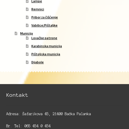
Lampe
Remnici
Pribor za čišćenje
Vabilice/Pištaljke
Municija
Lovačke patrone
Karabinska municija
Pištoljska municija
Dijabole
Kontakt
Adresa: Šafarikova 45, 21400 Bačka Palanka
Br. Tel: 065 454 0 454