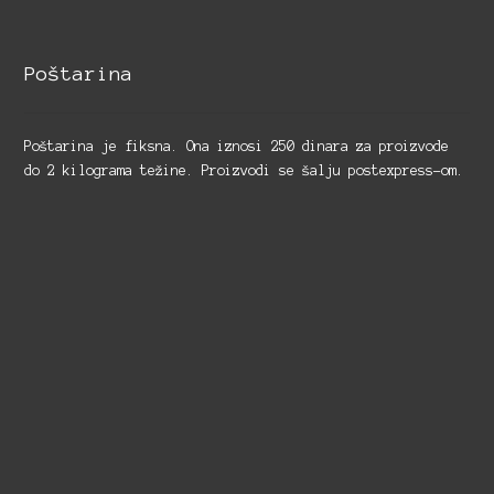
Poštarina
Poštarina je fiksna. Ona iznosi 250 dinara za proizvode
do 2 kilograma težine. Proizvodi se šalju postexpress-om.