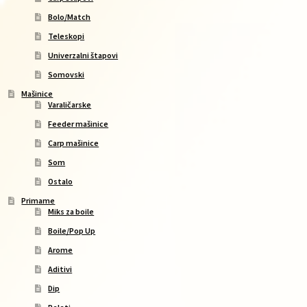
Bolo/Match
Teleskopi
Univerzalni štapovi
Somovski
Mašinice
Varaličarske
Feeder mašinice
Carp mašinice
Som
Ostalo
Primame
Miks za boile
Boile/Pop Up
Arome
Aditivi
Dip