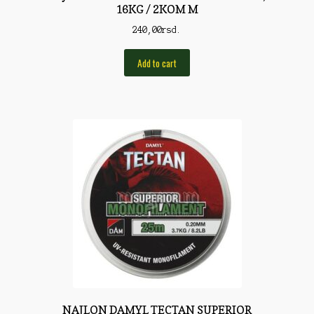
Torbe/Futrole
16KG / 2KOM M
240,00
rsd.
Udice
Udice
Add to cart
Univerzalni štapovi
Vabilice/Pištaljke
Varaličarske
Varalice
Varalice
Vatrometi
Vazdušne puške
Virble/Kopče
Vobleri
NAJLON DAMYL TECTAN SUPERIOR