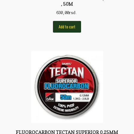
, 50M
Pirotehnika
630,00
rsd.
Pištoljska municija
Add to cart
Plovci
Poklopci
Prateća Oprema
Pribor za čišćenje
Primama
Primame
Rakete
Red Dot
Remnici
FLUOROCARBON TECTAN SUPERIOR 0,25MM
Rimske sveće