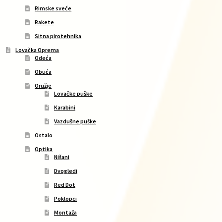
Rimske sveće
Rakete
Sitna pirotehnika
Lovačka Oprema
Odeća
Obuća
Oružje
Lovačke puške
Karabini
Vazdušne puške
Ostalo
Optika
Nišani
Dvogledi
Red Dot
Poklopci
Montaža