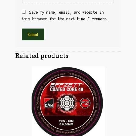
Obuća
Optika
Obuća
Save my name, email, and website in
Nišani
this browser for the next time I comment.
Dvogledi
Odeća
Red Dot
Odeća
Poklopci
Montaža
Olova
Oprema
Related products
Oružje
Koferi
Lampe
Ostalo
Remnici
Pribor za čišćenje
Ostalo
Vabilice/Pištaljke
Ostalo
Municija
Lovačke patrone
Ostalo
Karabinska municija
Peleti
Pištoljska municija
Dijabole
Petarde