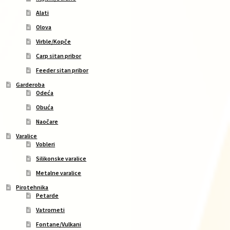
Alati
Olova
Virble/Kopče
Carp sitan pribor
Feeder sitan pribor
Garderoba
Odeća
Obuća
Naočare
Varalice
Vobleri
Silikonske varalice
Metalne varalice
Pirotehnika
Petarde
Vatrometi
Fontane/Vulkani