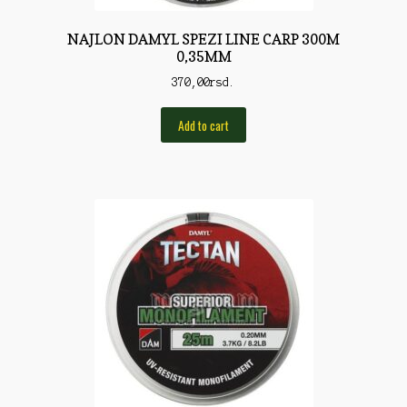
Torbe/Futrole
NAJLON DAMYL SPEZI LINE CARP 300M
Udice
0,35MM
Udice
370,00
rsd.
Univerzalni štapovi
Add to cart
Vabilice/Pištaljke
Varaličarske
Varalice
Varalice
Vatrometi
Vazdušne puške
Virble/Kopče
Vobleri