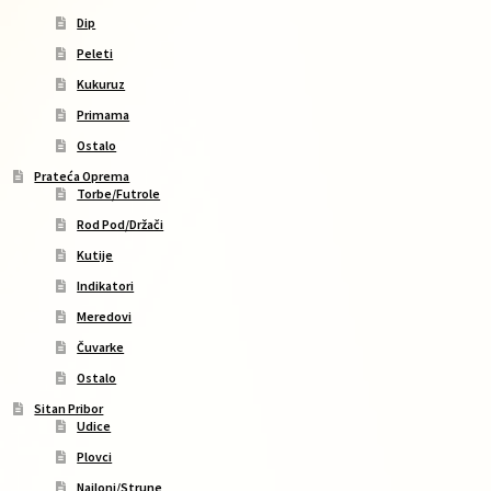
Dip
Peleti
Kukuruz
Primama
Ostalo
Prateća Oprema
Torbe/Futrole
Rod Pod/Držači
Kutije
Indikatori
Meredovi
Čuvarke
Ostalo
Sitan Pribor
Udice
Plovci
Najloni/Strune