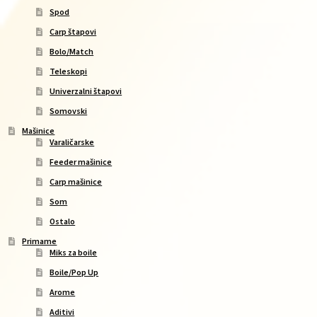
Spod
Carp štapovi
Bolo/Match
Teleskopi
Univerzalni štapovi
Somovski
Mašinice
Varaličarske
Feeder mašinice
Carp mašinice
Som
Ostalo
Primame
Miks za boile
Boile/Pop Up
Arome
Aditivi