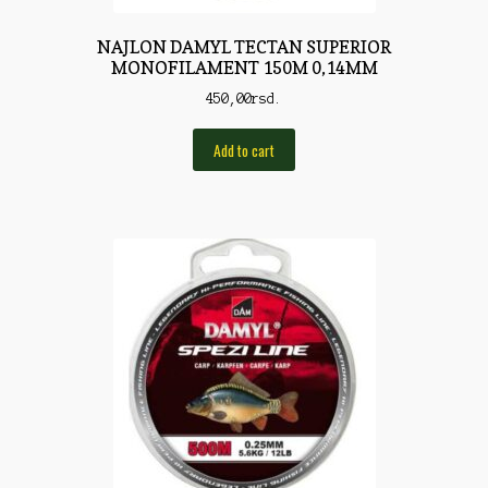
Rod Pod/Držači
NAJLON DAMYL TECTAN SUPERIOR
MONOFILAMENT 150M 0,14MM
Shop
450,00
rsd.
Silikonske varalice
Add to cart
Sitan Pribor
Sitna pirotehnika
Som
Somovski
Spinning
Spod
Štapovi
Teleskopi