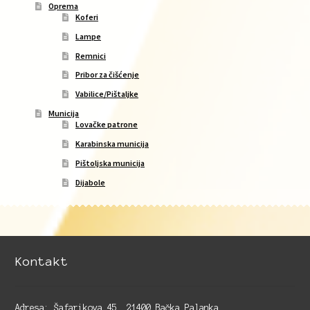
Oprema
Koferi
Lampe
Remnici
Pribor za čišćenje
Vabilice/Pištaljke
Municija
Lovačke patrone
Karabinska municija
Pištoljska municija
Dijabole
Kontakt
Adresa: Šafarikova 45, 21400 Bačka Palanka