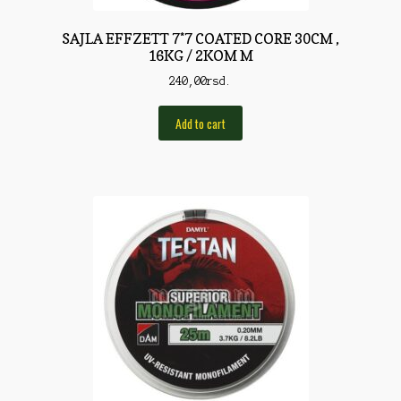
Pirotehnika
SAJLA EFFZETT 7*7 COATED CORE 30CM ,
Pištoljska municija
16KG / 2KOM M
240,00
rsd.
Plovci
Poklopci
Add to cart
Prateća Oprema
Pribor za čišćenje
Primama
Primame
Rakete
Red Dot
Remnici
Rimske sveće