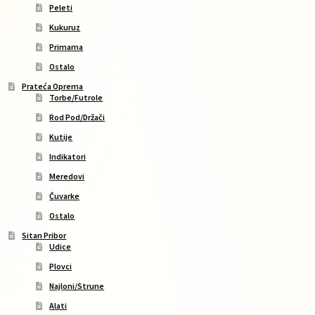
Peleti
Kukuruz
Primama
Ostalo
Prateća Oprema
Torbe/Futrole
Rod Pod/Držači
Kutije
Indikatori
Meredovi
Čuvarke
Ostalo
Sitan Pribor
Udice
Plovci
Najloni/Strune
Alati