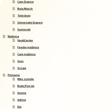
Carp štapovi
Bolo/Match
Teleskopi
Univerzalni štapovi
Somovski
Mašinice
Varaličarske
Feeder mašinice
Carp mašinice
Som
Ostalo
Primame
Miks za boile
Boile/Pop Up
Arome
Aditivi
Dip