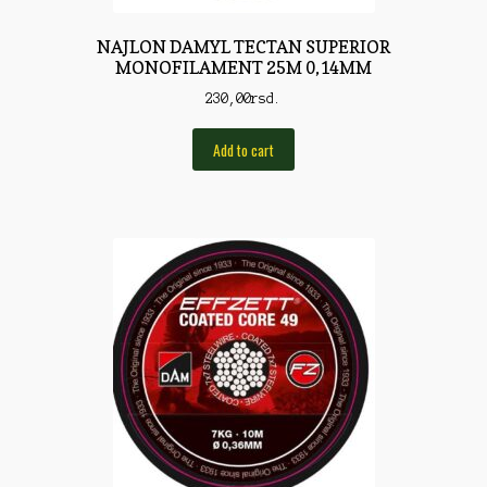
Rod Pod/Držači
NAJLON DAMYL TECTAN SUPERIOR
MONOFILAMENT 25M 0,14MM
Shop
230,00
rsd.
Silikonske varalice
Add to cart
Sitan Pribor
Sitna pirotehnika
Som
Somovski
Spinning
Spod
Štapovi
Teleskopi