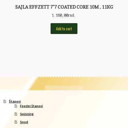
SAJLA EFFZETT 7*7 COATED CORE 10M , 11KG
1.160,00
rsd.
Add to cart
Štapovi
Feeder štapovi
Spinning
Spod