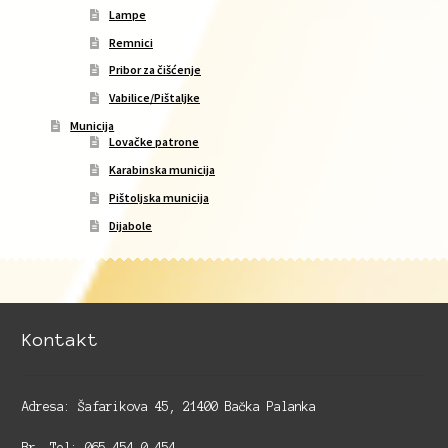
Lampe
Remnici
Pribor za čišćenje
Vabilice/Pištaljke
Municija
Lovačke patrone
Karabinska municija
Pištoljska municija
Dijabole
Kontakt
Adresa: Šafarikova 45, 21400 Bačka Palanka
Br. Tel: 065 454 0 454