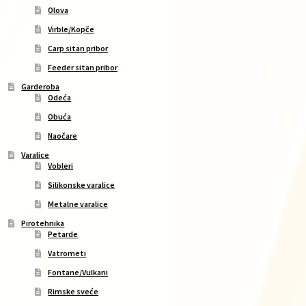
Olova
Virble/Kopče
Carp sitan pribor
Feeder sitan pribor
Garderoba
Odeća
Obuća
Naočare
Varalice
Vobleri
Silikonske varalice
Metalne varalice
Pirotehnika
Petarde
Vatrometi
Fontane/Vulkani
Rimske sveće