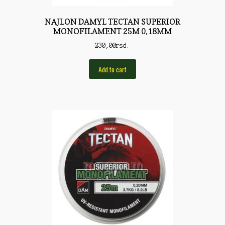
Pirotehnika
NAJLON DAMYL TECTAN SUPERIOR
Pištoljska municija
MONOFILAMENT 25M 0,18MM
230,00
rsd.
Plovci
Poklopci
Add to cart
Prateća Oprema
Pribor za čišćenje
Primama
Primame
Rakete
Red Dot
Remnici
Rimske sveće