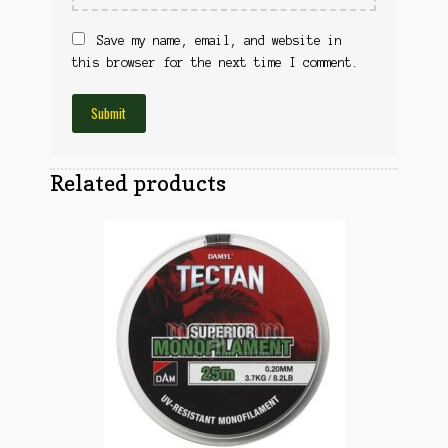
Obuća
Optika
Obuća
Save my name, email, and website in
Nišani
this browser for the next time I comment.
Dvogledi
Odeća
Red Dot
Odeća
Poklopci
Montaža
Olova
Oprema
Related products
Oružje
Koferi
Lampe
Ostalo
Remnici
Pribor za čišćenje
Ostalo
Vabilice/Pištaljke
Ostalo
Municija
Lovačke patrone
Ostalo
Karabinska municija
Peleti
Pištoljska municija
Dijabole
Petarde