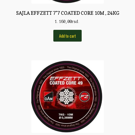
Torbe/Futrole
SAJLA EFFZETT 7*7 COATED CORE 10M , 24KG
Udice
1.160,00
rsd.
Udice
Add to cart
Univerzalni štapovi
Vabilice/Pištaljke
Varaličarske
Varalice
Varalice
Vatrometi
Vazdušne puške
Virble/Kopče
Vobleri