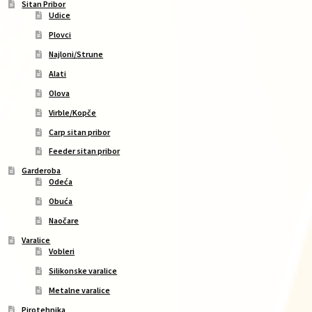
Sitan Pribor
Udice
Plovci
Najloni/Strune
Alati
Olova
Virble/Kopče
Carp sitan pribor
Feeder sitan pribor
Garderoba
Odeća
Obuća
Naočare
Varalice
Vobleri
Silikonske varalice
Metalne varalice
Pirotehnika