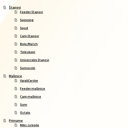
Štapovi
Feeder štapovi
Spinning
Spod
Carp štapovi
Bolo/Match
Teleskopi
Univerzalni štapovi
Somovski
Mašinice
Varaličarske
Feeder mašinice
Carp mašinice
Som
Ostalo
Primame
Miks za boile