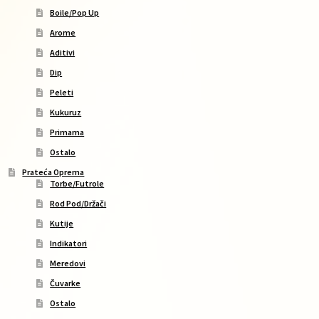
Boile/Pop Up
Arome
Aditivi
Dip
Peleti
Kukuruz
Primama
Ostalo
Prateća Oprema
Torbe/Futrole
Rod Pod/Držači
Kutije
Indikatori
Meredovi
Čuvarke
Ostalo