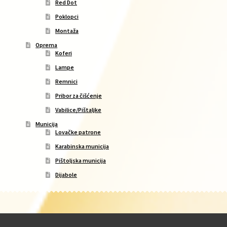
Red Dot
Poklopci
Montaža
Oprema
Koferi
Lampe
Remnici
Pribor za čišćenje
Vabilice/Pištaljke
Municija
Lovačke patrone
Karabinska municija
Pištoljska municija
Dijabole