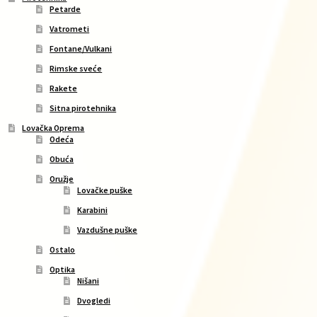
Petarde
Vatrometi
Fontane/Vulkani
Rimske sveće
Rakete
Sitna pirotehnika
Lovačka Oprema
Odeća
Obuća
Oružje
Lovačke puške
Karabini
Vazdušne puške
Ostalo
Optika
Nišani
Dvogledi