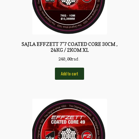
Pirotehnika
Pištoljska municija
Plovci
Poklopci
SAJLA EFFZETT 7*7 COATED CORE 30CM ,
24KG / 2KOM XL
Prateća Oprema
240,00
rsd.
Pribor za čišćenje
Add to cart
Primama
Primame
Rakete
Red Dot
Remnici
Rimske sveće