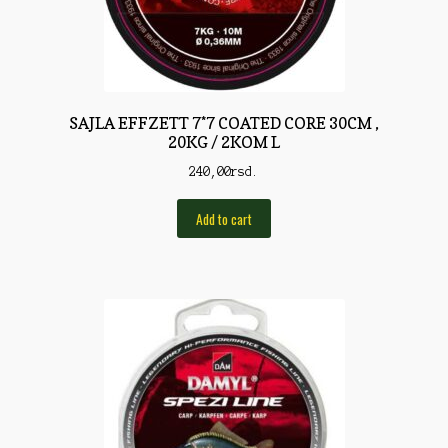
Torbe/Futrole
Udice
Udice
SAJLA EFFZETT 7*7 COATED CORE 30CM ,
Univerzalni štapovi
20KG / 2KOM L
Vabilice/Pištaljke
240,00
rsd.
Varaličarske
Add to cart
Varalice
Varalice
Vatrometi
Vazdušne puške
Virble/Kopče
Vobleri