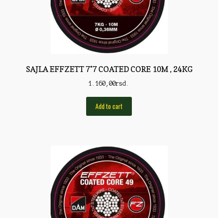
Rod Pod/Držači
Shop
Silikonske varalice
SAJLA EFFZETT 7*7 COATED CORE 10M , 24KG
Sitan Pribor
1.160,00
rsd.
Sitna pirotehnika
Add to cart
Som
Somovski
Spinning
Spod
Štapovi
Teleskopi