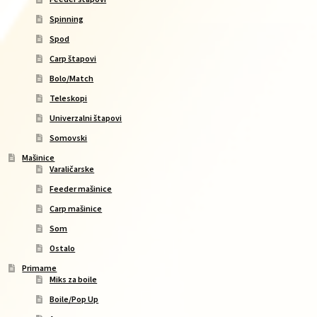
Spinning
Spod
Carp štapovi
Bolo/Match
Teleskopi
Univerzalni štapovi
Somovski
Mašinice
Varaličarske
Feeder mašinice
Carp mašinice
Som
Ostalo
Primame
Miks za boile
Boile/Pop Up