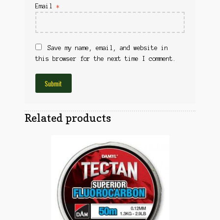
Obuća
Email
*
Optika
Obuća
Nišani
Dvogledi
Odeća
Red Dot
Save my name, email, and website in
Odeća
this browser for the next time I comment.
Poklopci
Montaža
Olova
Oprema
Oružje
Koferi
Lampe
Related products
Ostalo
Remnici
Pribor za čišćenje
Ostalo
Vabilice/Pištaljke
Ostalo
Municija
Lovačke patrone
Ostalo
Karabinska municija
Peleti
Pištoljska municija
Dijabole
Petarde