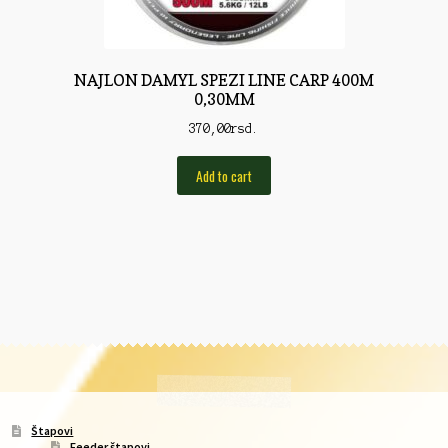
NAJLON DAMYL SPEZI LINE CARP 400M
0,30MM
370,00
rsd.
Add to cart
Štapovi
Feeder štapovi