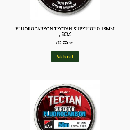
Pirotehnika
Pištoljska municija
Plovci
FLUOROCARBON TECTAN SUPERIOR 0,18MM
, 50M
Poklopci
590,00
rsd.
Prateća Oprema
Add to cart
Pribor za čišćenje
Primama
Primame
Rakete
Red Dot
Remnici
Rimske sveće