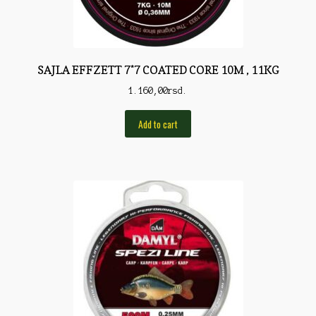
Torbe/Futrole
Udice
Udice
SAJLA EFFZETT 7*7 COATED CORE 10M , 11KG
Univerzalni štapovi
1.160,00
rsd.
Vabilice/Pištaljke
Add to cart
Varaličarske
Varalice
Varalice
Vatrometi
Vazdušne puške
Virble/Kopče
Vobleri