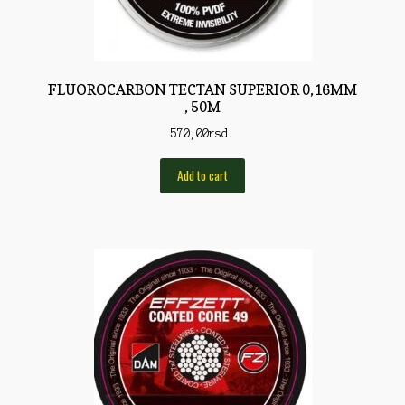
Rod Pod/Držači
Shop
FLUOROCARBON TECTAN SUPERIOR 0,16MM
Silikonske varalice
, 50M
Sitan Pribor
570,00
rsd.
Sitna pirotehnika
Add to cart
Som
Somovski
Spinning
Spod
Štapovi
Teleskopi