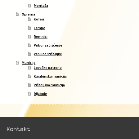
Montaža
Oprema
Koferi
Lampe
Remnici
Pribor za čišćenje
Vabilice/Pištaljke
Municija
Lovačke patrone
Karabinska municija
Pištoljska municija
Dijabole
Kontakt