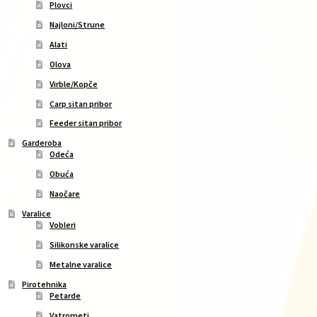
Plovci
Najloni/Strune
Alati
Olova
Virble/Kopče
Carp sitan pribor
Feeder sitan pribor
Garderoba
Odeća
Obuća
Naočare
Varalice
Vobleri
Silikonske varalice
Metalne varalice
Pirotehnika
Petarde
Vatrometi