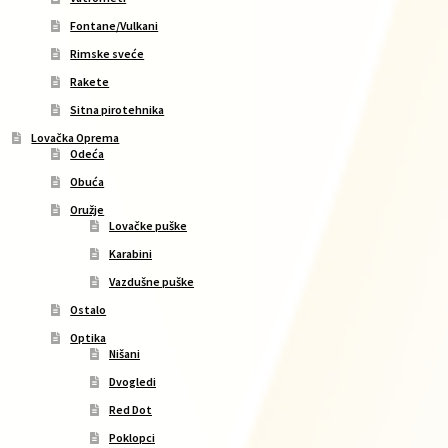
Fontane/Vulkani
Rimske sveće
Rakete
Sitna pirotehnika
Lovačka Oprema
Odeća
Obuća
Oružje
Lovačke puške
Karabini
Vazdušne puške
Ostalo
Optika
Nišani
Dvogledi
Red Dot
Poklopci