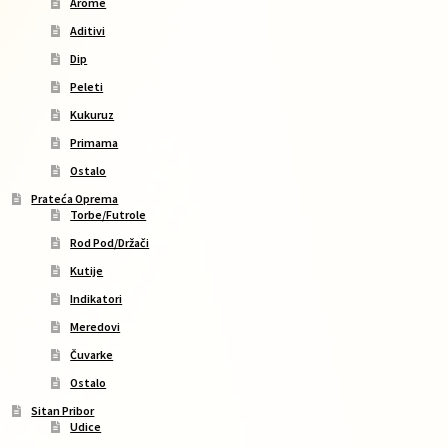
Arome
Aditivi
Dip
Peleti
Kukuruz
Primama
Ostalo
Prateća Oprema
Torbe/Futrole
Rod Pod/Držači
Kutije
Indikatori
Meredovi
Čuvarke
Ostalo
Sitan Pribor
Udice