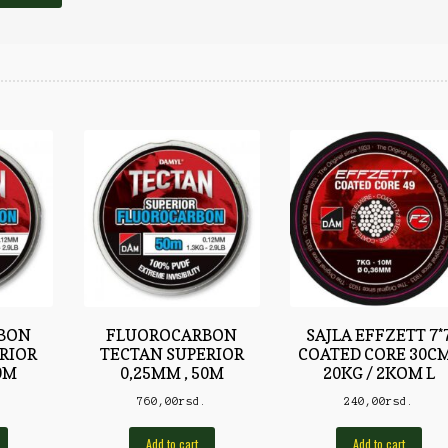
BON
FLUOROCARBON
SAJLA EFFZETT 7*
RIOR
TECTAN SUPERIOR
COATED CORE 30CM
0M
0,25MM , 50M
20KG / 2KOM L
.
760,00
rsd.
240,00
rsd.
Add to cart
Add to cart