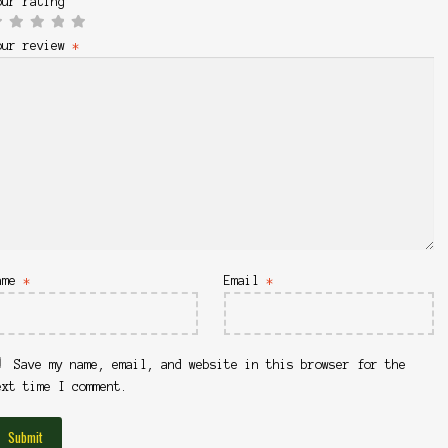
our rating
our review
*
ame
*
Email
*
Save my name, email, and website in this browser for the
ext time I comment.