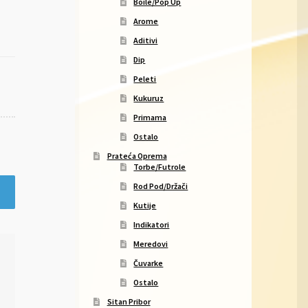
Boile/Pop Up
Arome
Aditivi
Dip
Peleti
Kukuruz
Primama
Ostalo
Prateća Oprema
Torbe/Futrole
Rod Pod/Držači
Kutije
Indikatori
Meredovi
Čuvarke
Ostalo
Sitan Pribor