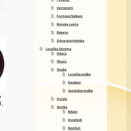
Vatrometi
Fontane/Vulkani
Rimske sveće
Rakete
Sitna pirotehnika
Lovačka Oprema
Odeća
Obuća
Oružje
Lovačke puške
Karabini
Vazdušne puške
7
Ostalo
 ,
Optika
Nišani
Dvogledi
Red Dot