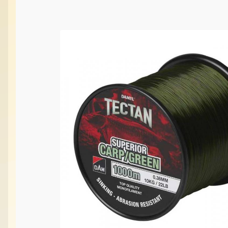
Vabilice/Pištaljke
Varaličarske
Varalice
Varalice
Vatrometi
Vazdušne puške
Vi