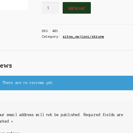
NAJLON
Add to cart
DAMYL
TECTAN
SUPERIOR
SKU:
401
CARP
Category:
sitno_najloni/strune
1000M
0,35MM
/
GREEN
iews
quantity
There are no reviews yet.
our email address will not be published.
Required fields are
arked
*