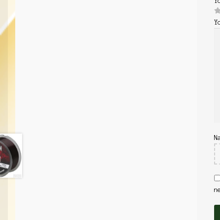
Y
Y
N
n