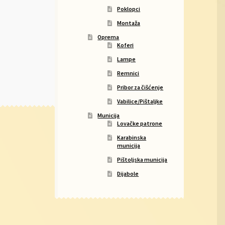
Poklopci
Montaža
Oprema
Koferi
Lampe
Remnici
Pribor za čišćenje
Vabilice/Pištaljke
Municija
Lovačke patrone
Karabinska
municija
Pištoljska municija
Dijabole