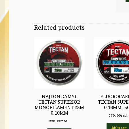
Related products
NAJLON DAMYL
FLUOROCAR
TECTAN SUPERIOR
TECTAN SUPE
MONOFILAMENT 25M
0,16MM , 5
0,10MM
570,00
rsd
220,00
rsd.
Add to cart