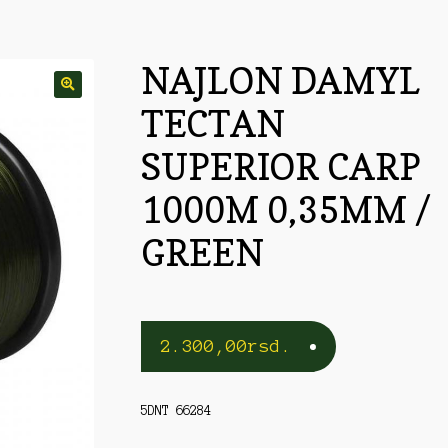
rble/Kopče
Vobleri
NAJLON DAMYL
TECTAN
SUPERIOR CARP
1000M 0,35MM /
GREEN
2.300,00
rsd.
5DNT 66284