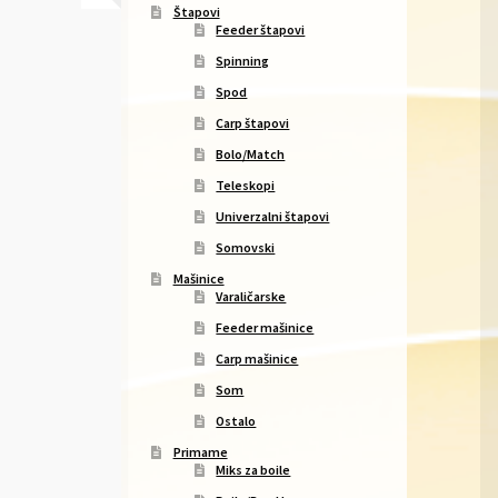
Štapovi
Feeder štapovi
Spinning
Spod
Carp štapovi
Bolo/Match
Teleskopi
Univerzalni štapovi
Somovski
Mašinice
Varaličarske
Feeder mašinice
Carp mašinice
Som
Ostalo
Primame
Miks za boile