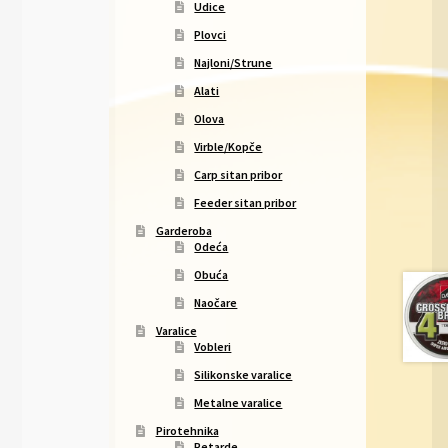
Udice
Plovci
Najloni/Strune
Alati
Olova
Virble/Kopče
Carp sitan pribor
Feeder sitan pribor
Garderoba
Odeća
Obuća
Naočare
Varalice
Vobleri
Silikonske varalice
Metalne varalice
Pirotehnika
Petarde