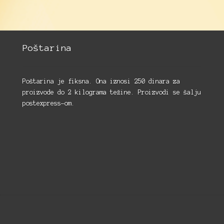
Poštarina
Poštarina je fiksna. Ona iznosi 250 dinara za
proizvode do 2 kilograma težine. Proizvodi se šalju
postexpress-om.