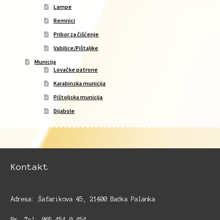
Lampe
Remnici
Pribor za čišćenje
Vabilice/Pištaljke
Municija
Lovačke patrone
Karabinska municija
Pištoljska municija
Dijabole
Kontakt
Adresa: Šafarikova 45, 21400 Bačka Palanka
Br. Tel: 065 454 0 454