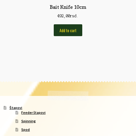
Bait Knife 10cm
492,00
rsd.
Add to cart
Štapovi
Feeder štapovi
Spinning
Spod