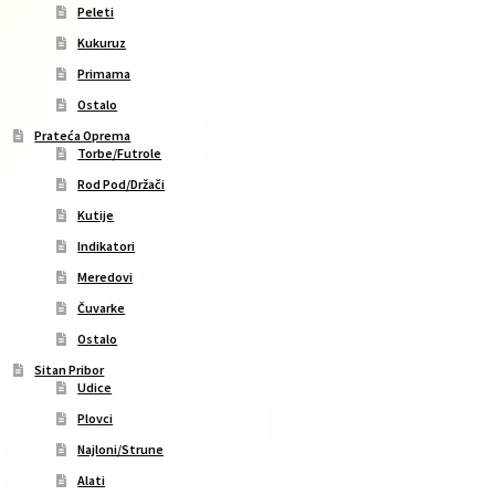
Peleti
Kukuruz
Primama
Ostalo
Prateća Oprema
Torbe/Futrole
Rod Pod/Držači
Kutije
Indikatori
Meredovi
Čuvarke
Ostalo
Sitan Pribor
Udice
Plovci
Najloni/Strune
Alati