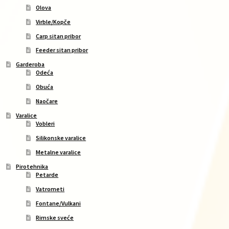
Olova
Virble/Kopče
Carp sitan pribor
Feeder sitan pribor
Garderoba
Odeća
Obuća
Naočare
Varalice
Vobleri
Silikonske varalice
Metalne varalice
Pirotehnika
Petarde
Vatrometi
Fontane/Vulkani
Rimske sveće