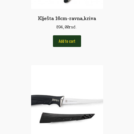
Rod Pod/Držači
Klješta 16cm-ravna,kriva
Shop
894,00
rsd.
Silikonske varalice
Add to cart
Sitan Pribor
Sitna pirotehnika
Som
Somovski
Spinning
Spod
Štapovi
Teleskopi