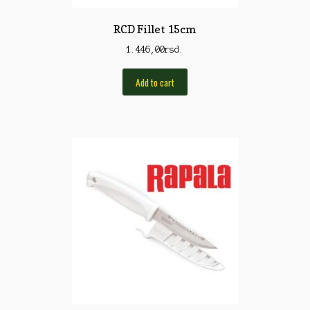
Torbe/Futrole
RCD Fillet 15cm
Udice
1.446,00
rsd.
Udice
Add to cart
Univerzalni štapovi
Vabilice/Pištaljke
Varaličarske
Varalice
Varalice
Vatrometi
Vazdušne puške
Virble/Kopče
Vobleri