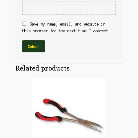
Obuća
Optika
Obuća
Nišani
Dvogledi
Save my name, email, and website in
Odeća
Red Dot
this browser for the next time I comment.
Odeća
Poklopci
Montaža
Olova
Oprema
Oružje
Koferi
Related products
Lampe
Ostalo
Remnici
Pribor za čišćenje
Ostalo
Vabilice/Pištaljke
Ostalo
Municija
Lovačke patrone
Ostalo
Karabinska municija
Peleti
Pištoljska municija
Dijabole
Petarde