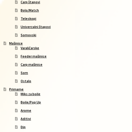
Carp štapovi
Bolo/Match
Teleskopi
Univerzalni štapovi
Somovski
Mašinice
Varaličarske
Feeder mašinice
Carp mašinice
Som
Ostalo
Primame
Miks za boile
Boile/Pop Up
Arome
Aditivi
Dip