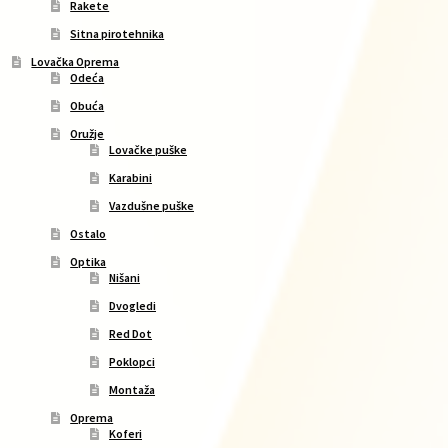
Rakete
Sitna pirotehnika
Lovačka Oprema
Odeća
Obuća
Oružje
Lovačke puške
Karabini
Vazdušne puške
Ostalo
Optika
Nišani
Dvogledi
Red Dot
Poklopci
Montaža
Oprema
Koferi