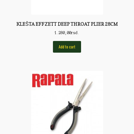
Pirotehnika
Pištoljska municija
KLEŠTA EFFZETT DEEP THROAT PLIER 28CM
Plovci
1.280,00
rsd.
Poklopci
Add to cart
Prateća Oprema
Pribor za čišćenje
Primama
Primame
Rakete
Red Dot
Remnici
Rimske sveće