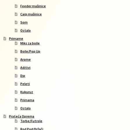
Feeder mašinice
Carp mašinice
Som
Ostalo
Primame
Miks za boile
Boile/Pop Up
Arome
Aditivi
Dip
Peleti
Kukuruz
Primama
Ostalo
Prateća Oprema
Torbe/Futrole
Rod Pod/Držači