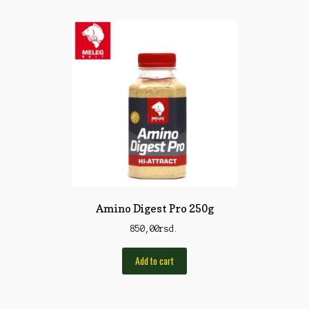
Torbe/Futrole
Udice
Udice
Univerzalni štapovi
Vabilice/Pištaljke
Varaličarske
Varalice
Varalice
Amino Digest Pro 250g
Vatrometi
850,00
rsd.
Vazdušne puške
Add to cart
Virble/Kopče
Vobleri