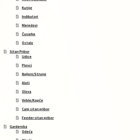
Kutije
Indikatori
Meredovi
Čuvarke
Ostalo
Sitan Pribor
Udice
Plovci
Najloni/Strune
Alati
Olova
Virble/Kopče
Carp sitan pribor
Feeder sitan pribor
Garderoba
Odeća