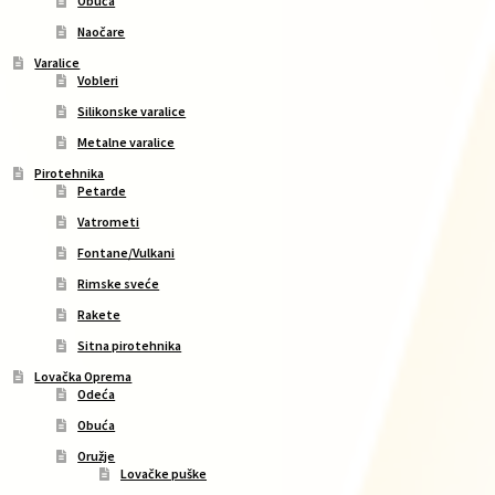
Obuća
Naočare
Varalice
Vobleri
Silikonske varalice
Metalne varalice
Pirotehnika
Petarde
Vatrometi
Fontane/Vulkani
Rimske sveće
Rakete
Sitna pirotehnika
Lovačka Oprema
Odeća
Obuća
Oružje
Lovačke puške