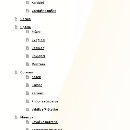
Karabini
Vazdušne puške
Ostalo
Optika
Nišani
Dvogledi
Red Dot
Poklopci
Montaža
Oprema
Koferi
Lampe
Remnici
Pribor za čišćenje
Vabilice/Pištaljke
Municija
Lovačke patrone
Karabinska municija