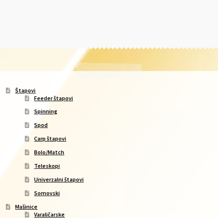
Štapovi
Feeder štapovi
Spinning
Spod
Carp štapovi
Bolo/Match
Teleskopi
Univerzalni štapovi
Somovski
Mašinice
Varaličarske