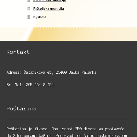
Pištoljska municija
Dijabole
Kontakt
Adresa: Šafarikova 45, 21400 Bačka Palanka
Br. Tel: 065 454 0 454
Poštarina
Poštarina je fiksna. Ona iznosi 250 dinara za proizvode
do 2 kilograma težine. Proizvodi se šalju postexpress-om.