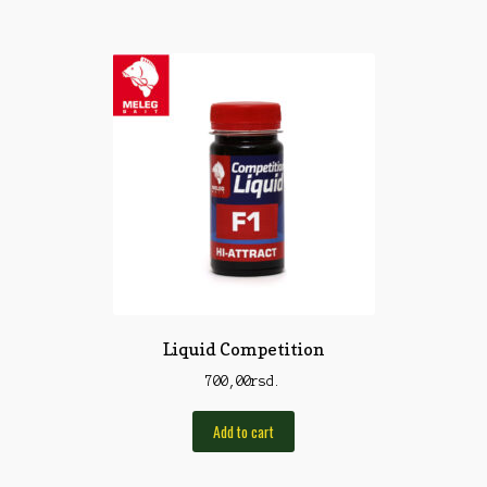
Rod Pod/Držači
Shop
Silikonske varalice
Sitan Pribor
Sitna pirotehnika
Som
Somovski
Spinning
Liquid Competition
Spod
700,00
rsd.
Štapovi
Add to cart
Teleskopi