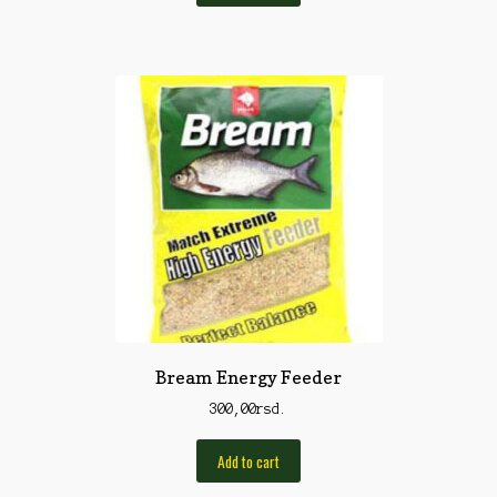
Pirotehnika
Pištoljska municija
Plovci
Poklopci
Prateća Oprema
Pribor za čišćenje
Primama
Primame
Rakete
Bream Energy Feeder
Red Dot
300,00
rsd.
Remnici
Add to cart
Rimske sveće