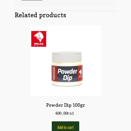
Obuća
Optika
Obuća
Related products
Nišani
Dvogledi
Odeća
Red Dot
Odeća
Poklopci
Montaža
Olova
Oprema
Oružje
Koferi
Lampe
Ostalo
Remnici
Pribor za čišćenje
Ostalo
Vabilice/Pištaljke
Ostalo
Municija
Lovačke patrone
Ostalo
Powder Dip 100gr
Karabinska municija
Peleti
400,00
rsd.
Pištoljska municija
Dijabole
Petarde
Add to cart