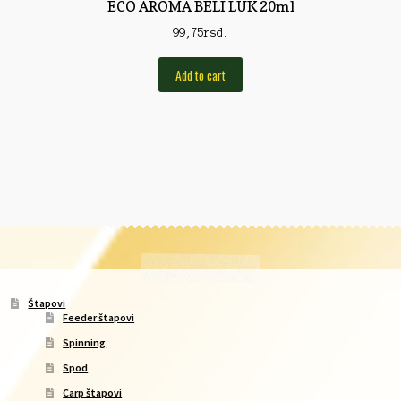
ECO AROMA BELI LUK 20ml
99,75
rsd.
Add to cart
Štapovi
Feeder štapovi
Spinning
Spod
Carp štapovi