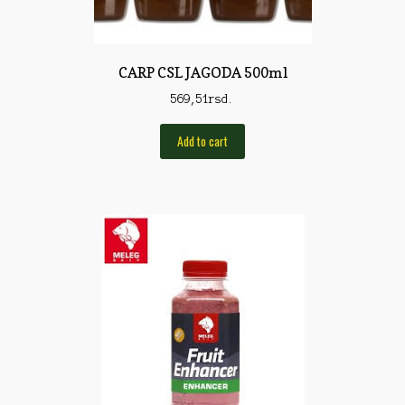
Pirotehnika
Pištoljska municija
CARP CSL JAGODA 500ml
Plovci
569,51
rsd.
Poklopci
Add to cart
Prateća Oprema
Pribor za čišćenje
Primama
Primame
Rakete
Red Dot
Remnici
Rimske sveće