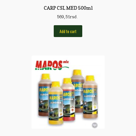
Torbe/Futrole
CARP CSL MED 500ml
Udice
569,51
rsd.
Udice
Add to cart
Univerzalni štapovi
Vabilice/Pištaljke
Varaličarske
Varalice
Varalice
Vatrometi
Vazdušne puške
Virble/Kopče
Vobleri