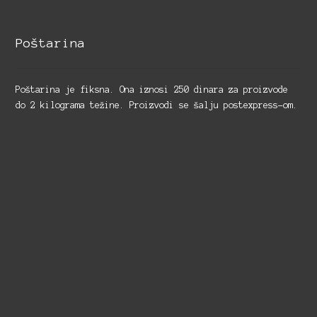
Poštarina
Poštarina je fiksna. Ona iznosi 250 dinara za proizvode
do 2 kilograma težine. Proizvodi se šalju postexpress-om.