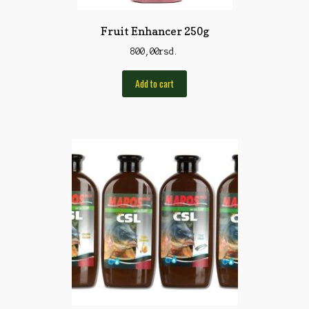
Rod Pod/Držači
Fruit Enhancer 250g
Shop
800,00
rsd.
Silikonske varalice
Add to cart
Sitan Pribor
Sitna pirotehnika
Som
Somovski
Spinning
Spod
Štapovi
Teleskopi