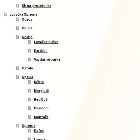
Sitna pirotehnika
Lovačka Oprema
Odeća
Obuća
Oružje
Lovačke puške
Karabini
Vazdušne puške
Ostalo
Optika
Nišani
Dvogledi
Red Dot
Poklopci
Montaža
Oprema
Koferi
Lampe