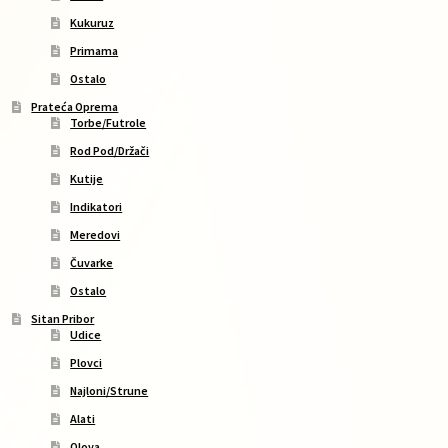
Kukuruz
Primama
Ostalo
Prateća Oprema
Torbe/Futrole
Rod Pod/Držači
Kutije
Indikatori
Meredovi
Čuvarke
Ostalo
Sitan Pribor
Udice
Plovci
Najloni/Strune
Alati
Olova