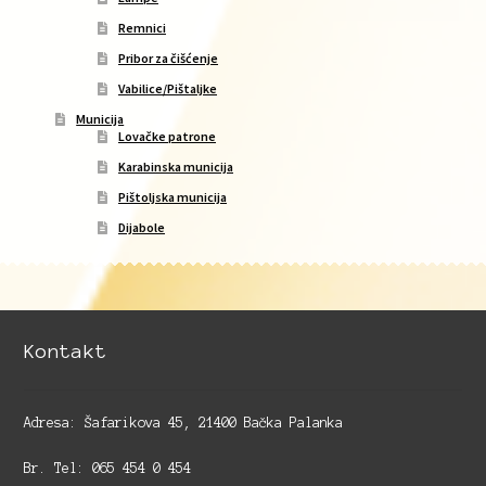
Remnici
Pribor za čišćenje
Vabilice/Pištaljke
Municija
Lovačke patrone
Karabinska municija
Pištoljska municija
Dijabole
Kontakt
Adresa: Šafarikova 45, 21400 Bačka Palanka
Br. Tel: 065 454 0 454