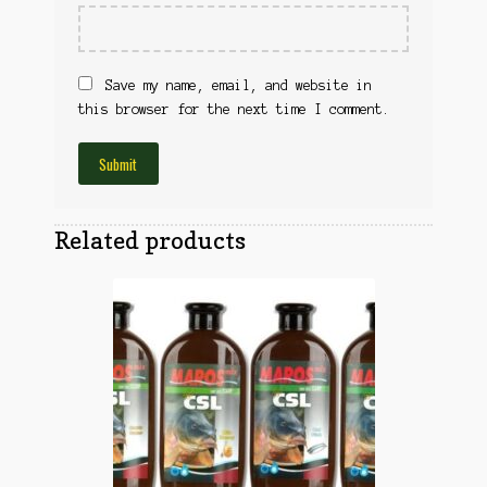
Obuća
Optika
Obuća
Nišani
Dvogledi
Save my name, email, and website in
Odeća
Red Dot
this browser for the next time I comment.
Odeća
Poklopci
Montaža
Olova
Oprema
Oružje
Koferi
Related products
Lampe
Ostalo
Remnici
Pribor za čišćenje
Ostalo
Vabilice/Pištaljke
Ostalo
Municija
Lovačke patrone
Ostalo
Karabinska municija
Peleti
Pištoljska municija
Dijabole
Petarde