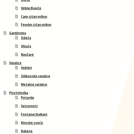
Virble/Kopče
Carp sitan pribor
Feeder sitan pribor
Garderoba
Odeća
Obuća
Naočare
Varalice
Vobleri
Silikonske varalice
Metalne varalice
Pirotehnika
Petarde
Vatrometi
Fontane/Vulkani
Rimske sveće
Rakete