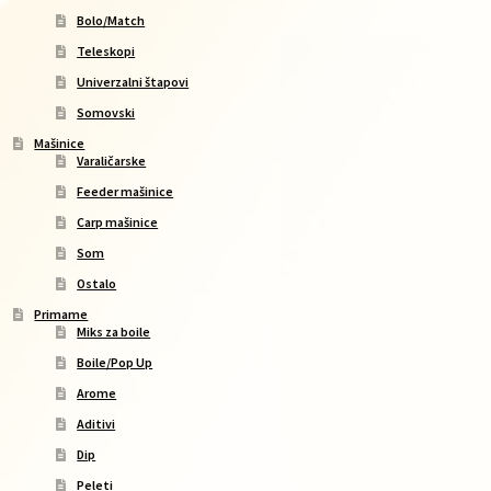
Bolo/Match
Teleskopi
Univerzalni štapovi
Somovski
Mašinice
Varaličarske
Feeder mašinice
Carp mašinice
Som
Ostalo
Primame
Miks za boile
Boile/Pop Up
Arome
Aditivi
Dip
Peleti