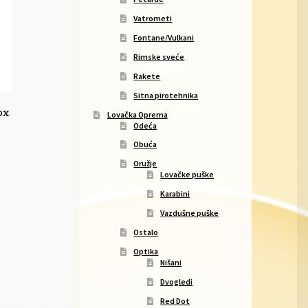
Vatrometi
Fontane/Vulkani
Rimske sveće
Rakete
Sitna pirotehnika
ox
Lovačka Oprema
Odeća
Obuća
Oružje
Lovačke puške
Karabini
Vazdušne puške
Ostalo
Optika
Nišani
Dvogledi
Red Dot