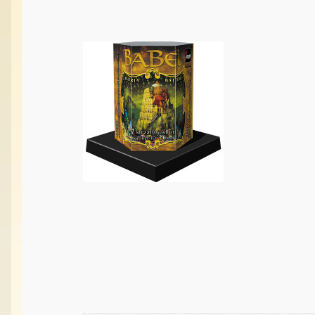
Vabilice/Pištaljke
Varaličarske
Varalice
Varalice
Vatrometi
Vazdušne puške
Vi