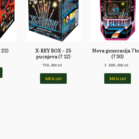
 23)
X-REY BOX – 25
Nova generacija 7 b
pucnjeva (? 12)
(? 30)
d.
750,00
rsd.
3.800,00
rsd.
Add to cart
Add to cart