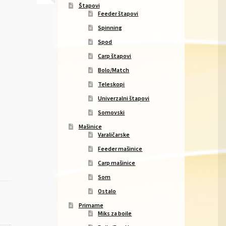
Štapovi
Feeder štapovi
Spinning
Spod
Carp štapovi
Bolo/Match
Teleskopi
Univerzalni štapovi
Somovski
Mašinice
Varaličarske
Feeder mašinice
Carp mašinice
Som
Ostalo
Primame
Miks za boile