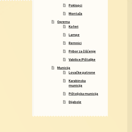
Poklopci
Montaža
Oprema
Koferi
Lampe
Remnici
Pribor za čišćenje
Vabilice/Pištaljke
Municija
Lovačke patrone
Karabinska
municija
Pištoljska municija
Dijabole