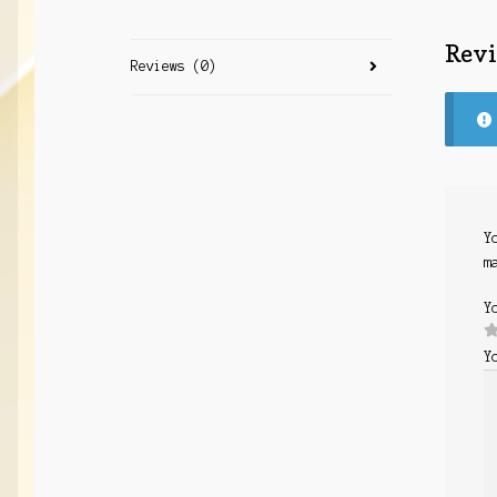
Rev
Reviews (0)
Y
m
Y
Y