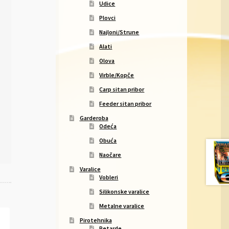
Udice
Plovci
Najloni/Strune
Alati
Olova
Virble/Kopče
Carp sitan pribor
Feeder sitan pribor
Garderoba
Odeća
Obuća
Naočare
Varalice
Vobleri
Silikonske varalice
Metalne varalice
Pirotehnika
Petarde