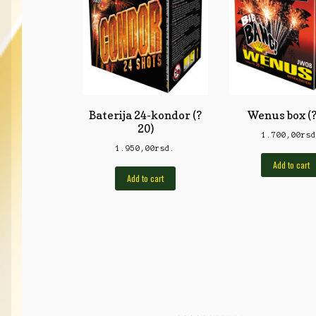
Baterija 24-kondor (?
Wenus box (?
20)
1.700,00
rs
1.950,00
rsd.
Add to cart
Add to cart