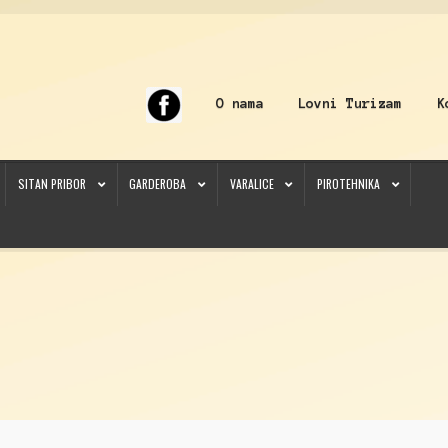
O nama
Lovni Turizam
K
SITAN PRIBOR
GARDEROBA
VARALICE
PIROTEHNIKA
sitan pribor
Carp štapovi
Checkout
Čuvarke
Dijabole
Dip
Dvogledi
Feeder mašinice
Feeder sit
nicija
Koferi
Kontakt
Korpa
Kukuruz
Kutije
Lampe
Lovačka Oprema
Lovačke patrone
Lovačke 
nicija
My account
Najloni/Strune
Naočare
Nišani
O nama
Obuća
Obuća
Odeća
Odeća
Olova
O
lopci
Prateća Oprema
Pribor za čišćenje
Primama
Primame
Rakete
Red Dot
Remnici
Rimske s
Somovski
Spinning
Spod
Štapovi
Teleskopi
Torbe/Futrole
Udice
Udice
Univerzalni štapovi