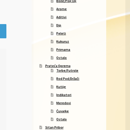
Boile/Pop Up
Arome
Aditivi
Dip
Peleti
Kukuruz
Primama
Ostalo
Prateća Oprema
Torbe/Futrole
Rod Pod/Držači
Kutije
Indikatori
Meredovi
Čuvarke
Ostalo
Sitan Pribor