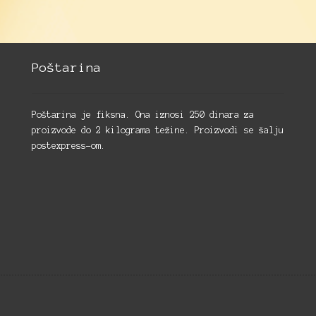
Poštarina
Poštarina je fiksna. Ona iznosi 250 dinara za
proizvode do 2 kilograma težine. Proizvodi se šalju
postexpress-om.