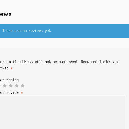
iews
There are no reviews yet.
our email address will not be published.
Required fields are
arked
*
our rating
our review
*