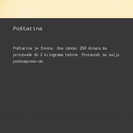
Poštarina
Poštarina je fiksna. Ona iznosi 250 dinara za
proizvode do 2 kilograma težine. Proizvodi se šalju
postexpress-om.