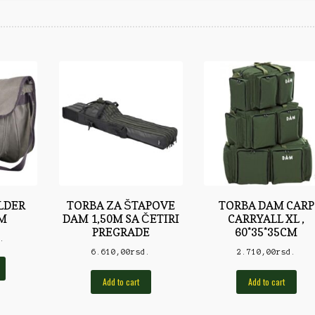
LDER
TORBA ZA ŠTAPOVE
TORBA DAM CARP
CM
DAM 1,50M SA ČETIRI
CARRYALL XL ,
PREGRADE
60*35*35CM
d.
6.610,00
rsd.
2.710,00
rsd.
Add to cart
Add to cart