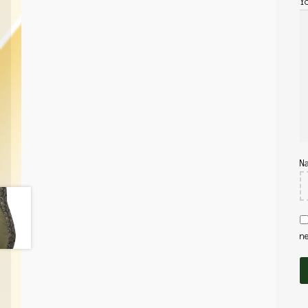
Y
N
n