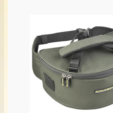
Vabilice/Pištaljke
Varaličarske
Varalice
Varalice
Vatrometi
Vazdušne puške
Vi