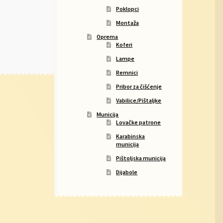
Poklopci
Montaža
Oprema
Koferi
Lampe
Remnici
Pribor za čišćenje
Vabilice/Pištaljke
Municija
Lovačke patrone
Karabinska
municija
Pištoljska municija
Dijabole