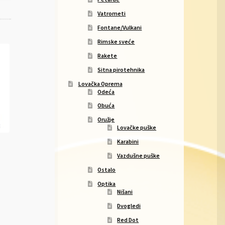
Vatrometi
Fontane/Vulkani
Rimske sveće
Rakete
Sitna pirotehnika
Lovačka Oprema
Odeća
Obuća
Oružje
Lovačke puške
Karabini
Vazdušne puške
Ostalo
Optika
Nišani
Dvogledi
Red Dot