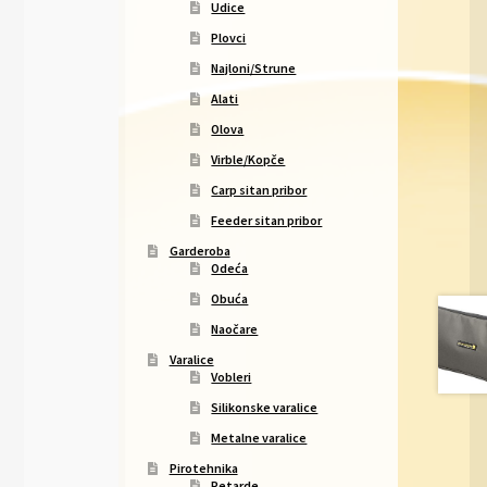
Udice
Plovci
Najloni/Strune
Alati
Olova
Virble/Kopče
Carp sitan pribor
Feeder sitan pribor
Garderoba
Odeća
Obuća
Naočare
Varalice
Vobleri
Silikonske varalice
Metalne varalice
Pirotehnika
Petarde