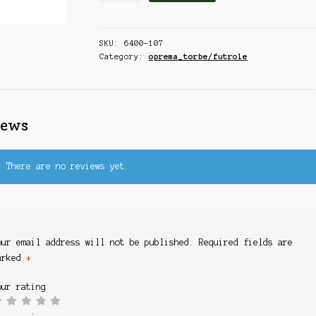
TERMO
ZA
SKU:
6400-107
MAMCE
Category:
oprema_torbe/futrole
33*20*50CM
quantity
iews
There are no reviews yet.
our email address will not be published.
Required fields are
arked
*
our rating