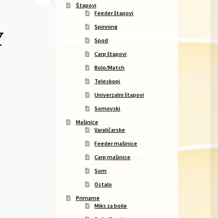
Štapovi
Feeder štapovi
Spinning
Y
Spod
Carp štapovi
Bolo/Match
Teleskopi
Univerzalni štapovi
Somovski
Mašinice
Varaličarske
Feeder mašinice
Carp mašinice
Som
Ostalo
Primame
Miks za boile