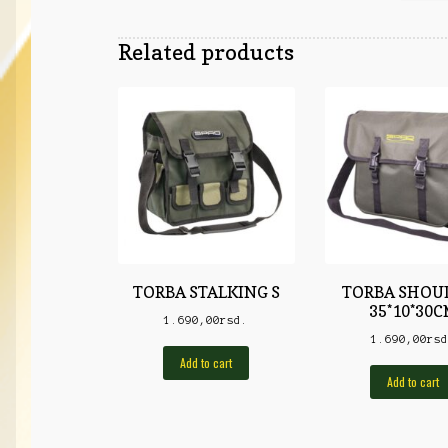
Related products
TORBA STALKING S
TORBA SHOU
35*10*30
1.690,00
rsd.
1.690,00
rs
Add to cart
Add to cart