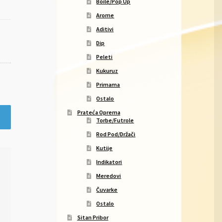
Boile/Pop Up
Arome
Aditivi
Dip
Peleti
Kukuruz
Primama
Ostalo
Prateća Oprema
Torbe/Futrole
Rod Pod/Držači
Kutije
Indikatori
Meredovi
Čuvarke
Ostalo
Sitan Pribor