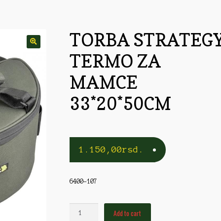
rble/Kopče
Vobleri
TORBA STRATEG
TERMO ZA
MAMCE
33*20*50CM
1.150,00
rsd.
6400-107
TORBA
Add to cart
STRATEGY