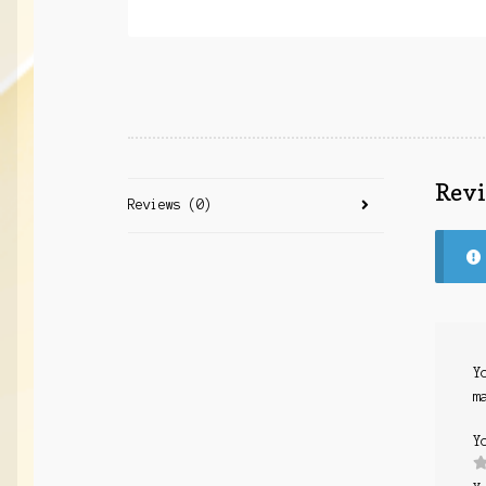
Rev
Reviews (0)
Y
m
Y