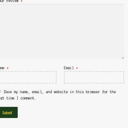
our review
*
ame
*
Email
*
Save my name, email, and website in this browser for the
ext time I comment.