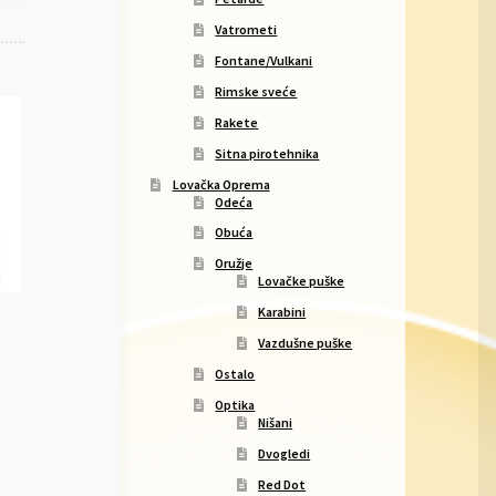
Vatrometi
Fontane/Vulkani
Rimske sveće
Rakete
Sitna pirotehnika
Lovačka Oprema
Odeća
Obuća
Oružje
Lovačke puške
Karabini
Vazdušne puške
Ostalo
Optika
Nišani
Dvogledi
Red Dot