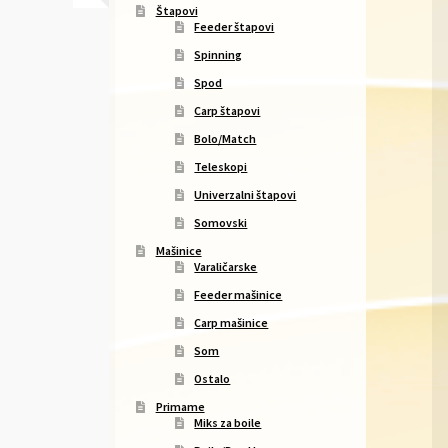
Štapovi
Feeder štapovi
Spinning
Spod
Carp štapovi
Bolo/Match
Teleskopi
Univerzalni štapovi
Somovski
Mašinice
Varaličarske
Feeder mašinice
Carp mašinice
Som
Ostalo
Primame
Miks za boile