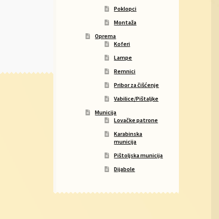
Poklopci
Montaža
Oprema
Koferi
Lampe
Remnici
Pribor za čišćenje
Vabilice/Pištaljke
Municija
Lovačke patrone
Karabinska
municija
Pištoljska municija
Dijabole