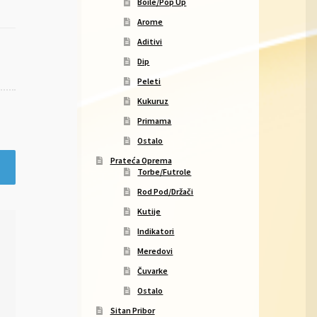
Boile/Pop Up
Arome
Aditivi
Dip
Peleti
Kukuruz
Primama
Ostalo
Prateća Oprema
Torbe/Futrole
Rod Pod/Držači
Kutije
Indikatori
Meredovi
Čuvarke
Ostalo
Sitan Pribor