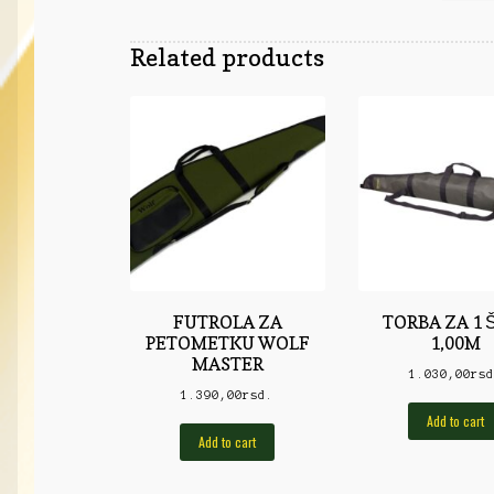
Related products
FUTROLA ZA
TORBA ZA 1 
PETOMETKU WOLF
1,00M
MASTER
1.030,00
rs
1.390,00
rsd.
Add to cart
Add to cart