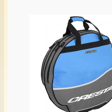
Vabilice/Pištaljke
Varaličarske
Varalice
Varalice
Vatrometi
Vazdušne puške
Vi