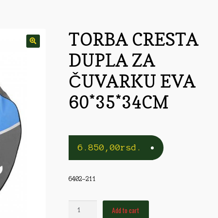
rble/Kopče
Vobleri
TORBA CRESTA
DUPLA ZA
ČUVARKU EVA
60*35*34CM
6.850,00
rsd.
6402-211
TORBA
Add to cart
CRESTA