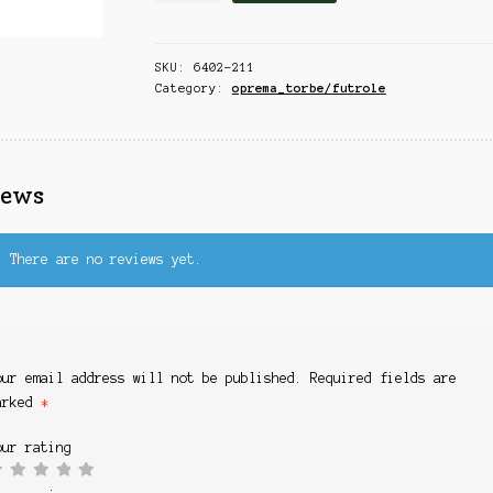
DUPLA
ZA
SKU:
6402-211
ČUVARKU
Category:
oprema_torbe/futrole
EVA
60*35*34CM
quantity
iews
There are no reviews yet.
our email address will not be published.
Required fields are
arked
*
our rating