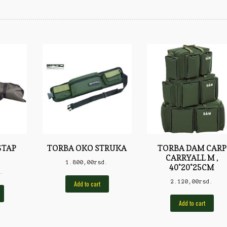
ŠTAP
TORBA OKO STRUKA
TORBA DAM CARP
CARRYALL M ,
1.800,00
rsd.
40*20*25CM
d.
2.120,00
rsd.
Add to cart
Add to cart