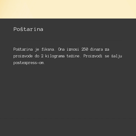
Poštarina
Poštarina je fiksna. Ona iznosi 250 dinara za
proizvode do 2 kilograma težine. Proizvodi se šalju
postexpress-om.