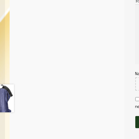
Y
N
n