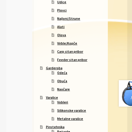
Udice
Plovci
Najloni/Strune
Alati
Olova
Virble/Kopče
Carp sitan pribor
Feeder sitan pribor
Garderoba
Odeća
Obuća
Naočare
Varalice
Vobleri
Silikonske varalice
Metalne varalice
Pirotehnika
Petarde