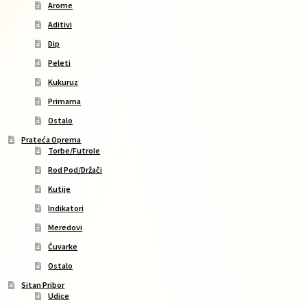
Arome
Aditivi
Dip
Peleti
Kukuruz
Primama
Ostalo
Prateća Oprema
Torbe/Futrole
Rod Pod/Držači
Kutije
Indikatori
Meredovi
Čuvarke
Ostalo
Sitan Pribor
Udice