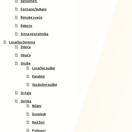
Vatrometi
Fontane/Vulkani
Rimske sveće
Rakete
Sitna pirotehnika
Lovačka Oprema
Odeća
Obuća
Oružje
Lovačke puške
Karabini
Vazdušne puške
Ostalo
Optika
Nišani
Dvogledi
Red Dot
Poklopci