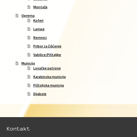
Montaža
Oprema
Koferi
Lampe
Remnici
Pribor za čišćenje
Vabilice/Pištaljke
Municija
Lovačke patrone
Karabinska municija
Pištoljska municija
Dijabole
Kontakt