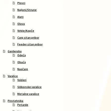
Plovci
Najloni/Strune
Alati
Olova
Virble/Kopče
Carp sitan pribor
Feeder sitan pribor
Garderoba
Odeća
Obuća
Naočare
Varalice
Vobleri
Silikonske varalice
Metalne varalice
Pirotehnika
Petarde