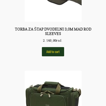
Rod Pod/Držači
Shop
Silikonske varalice
TORBA ZA ŠTAP DVODELNI 3,0M MAD ROD
SLEEVES
Sitan Pribor
2.140,00
rsd.
Sitna pirotehnika
Add to cart
Som
Somovski
Spinning
Spod
Štapovi
Teleskopi