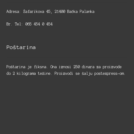
Adresa: Šafarikova 45, 21400 Bačka Palanka
Br. Tel: 065 454 0 454
Poštarina
Poštarina je fiksna. Ona iznosi 250 dinara za proizvode
do 2 kilograma težine. Proizvodi se šalju postexpress-om.