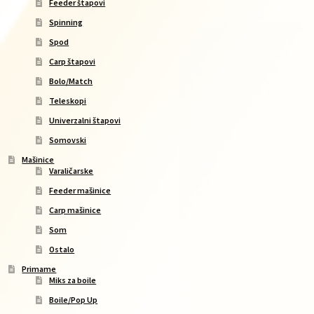
Feeder štapovi
Spinning
Spod
Carp štapovi
Bolo/Match
Teleskopi
Univerzalni štapovi
Somovski
Mašinice
Varaličarske
Feeder mašinice
Carp mašinice
Som
Ostalo
Primame
Miks za boile
Boile/Pop Up