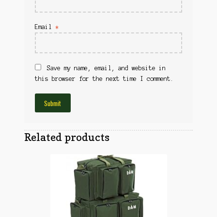
Obuća
Optika
Obuća
Nišani
Email
*
Dvogledi
Odeća
Red Dot
Odeća
Poklopci
Save my name, email, and website in
Montaža
Olova
this browser for the next time I comment.
Oprema
Oružje
Koferi
Lampe
Ostalo
Remnici
Pribor za čišćenje
Ostalo
Related products
Vabilice/Pištaljke
Ostalo
Municija
Lovačke patrone
Ostalo
Karabinska municija
Peleti
Pištoljska municija
Dijabole
Petarde