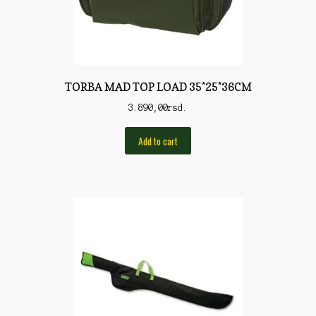
Torbe/Futrole
Udice
Udice
TORBA MAD TOP LOAD 35*25*36CM
Univerzalni štapovi
3.890,00
rsd.
Vabilice/Pištaljke
Add to cart
Varaličarske
Varalice
Varalice
Vatrometi
Vazdušne puške
Virble/Kopče
Vobleri