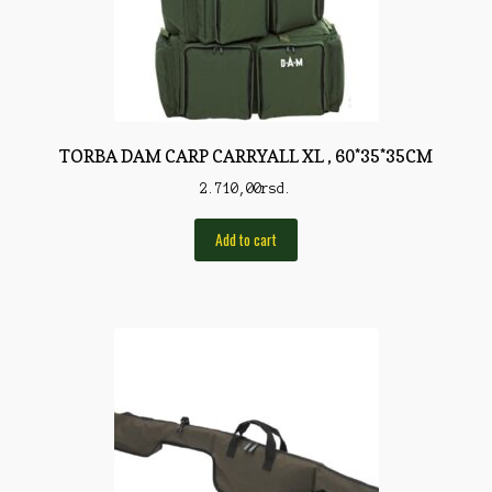
Pirotehnika
Pištoljska municija
Plovci
Poklopci
TORBA DAM CARP CARRYALL XL , 60*35*35CM
Prateća Oprema
2.710,00
rsd.
Pribor za čišćenje
Add to cart
Primama
Primame
Rakete
Red Dot
Remnici
Rimske sveće