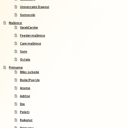
Univerzalni štapovi
Somovski
Mašinice
Varaličarske
Feeder mašinice
Carp mašinice
Som
Ostalo
Primame
Miks za boile
Boile/Pop Up
Arome
Aditivi
Dip
Peleti
Kukuruz
Primama