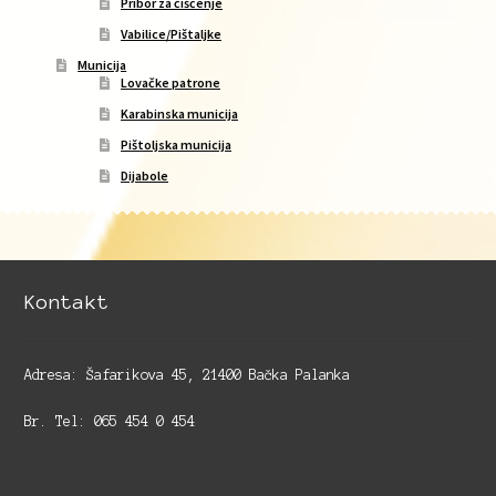
Pribor za čišćenje
Vabilice/Pištaljke
Municija
Lovačke patrone
Karabinska municija
Pištoljska municija
Dijabole
Kontakt
Adresa: Šafarikova 45, 21400 Bačka Palanka
Br. Tel: 065 454 0 454