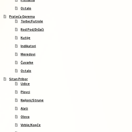
Ostalo
Prateća Oprema
Torbe/Futrole
Rod Pod/Držači
Kutije
Indikatori
Meredovi
Čuvarke
Ostalo
Sitan Pribor
Udice
Plovci
Najloni/Strune
Alati
Olova
Virble/Kopče