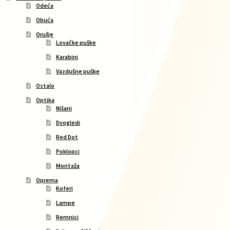
Odeća
Obuća
Oružje
Lovačke puške
Karabini
Vazdušne puške
Ostalo
Optika
Nišani
Dvogledi
Red Dot
Poklopci
Montaža
Oprema
Koferi
Lampe
Remnici