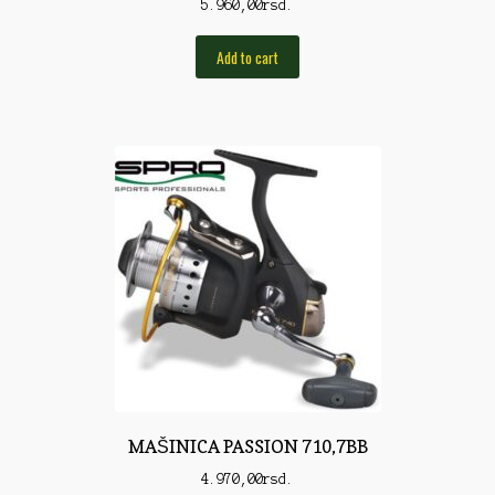
5.960,00
rsd.
Torbe/Futrole
Udice
Add to cart
Udice
Univerzalni štapovi
Vabilice/Pištaljke
Varaličarske
Varalice
Varalice
Vatrometi
Vazdušne puške
Virble/Kopče
MAŠINICA PASSION 710,7BB
Vobleri
4.970,00
rsd.