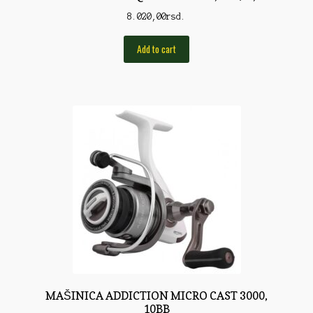
Pirotehnika
8.020,00
rsd.
Pištoljska municija
Add to cart
Plovci
Poklopci
Prateća Oprema
Pribor za čišćenje
Primama
Primame
Rakete
Red Dot
Remnici
MAŠINICA ADDICTION MICRO CAST 3000,
10BB
Rimske sveće