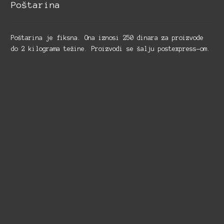
Poštarina
Poštarina je fiksna. Ona iznosi 250 dinara za proizvode
do 2 kilograma težine. Proizvodi se šalju postexpress-om.