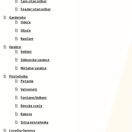
Carp sitan pribor
Feeder sitan pribor
Garderoba
Odeća
Obuća
Naočare
Varalice
Vobleri
Silikonske varalice
Metalne varalice
Pirotehnika
Petarde
Vatrometi
Fontane/Vulkani
Rimske sveće
Rakete
Sitna pirotehnika
Lovačka Oprema