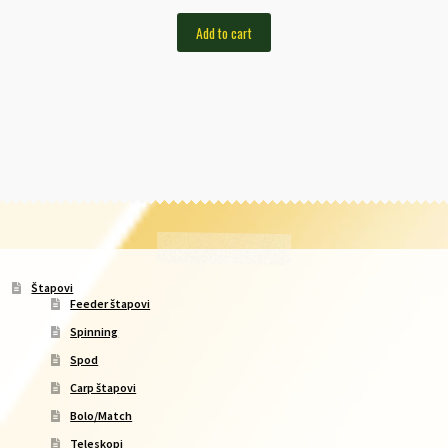
Add to cart
Štapovi
Feeder štapovi
Spinning
Spod
Carp štapovi
Bolo/Match
Teleskopi