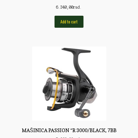
6.340,00
rsd.
Rod Pod/Držači
Add to cart
Shop
Silikonske varalice
Sitan Pribor
Sitna pirotehnika
Som
Somovski
Spinning
Spod
Štapovi
Teleskopi
MAŠINICA PASSION “R 3000/BLACK, 7BB