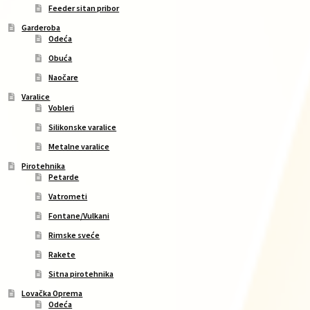
Feeder sitan pribor
Garderoba
Odeća
Obuća
Naočare
Varalice
Vobleri
Silikonske varalice
Metalne varalice
Pirotehnika
Petarde
Vatrometi
Fontane/Vulkani
Rimske sveće
Rakete
Sitna pirotehnika
Lovačka Oprema
Odeća