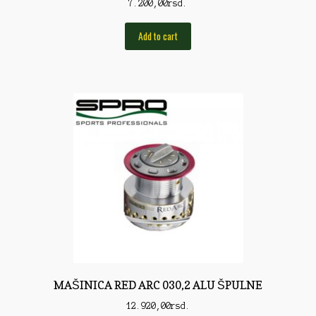
7.200,00
rsd.
Rod Pod/Držači
Add to cart
Shop
Silikonske varalice
Sitan Pribor
Sitna pirotehnika
Som
Somovski
Spinning
Spod
Štapovi
MAŠINICA RED ARC 030,2 ALU ŠPULNE
Teleskopi
12.920,00
rsd.