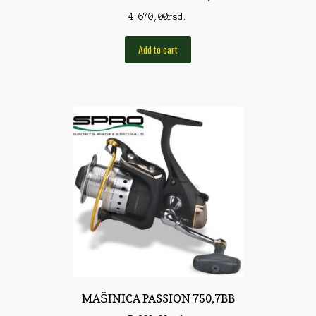
Pirotehnika
4.670,00
rsd.
Pištoljska municija
Add to cart
Plovci
Poklopci
Prateća Oprema
Pribor za čišćenje
Primama
Primame
Rakete
Red Dot
Remnici
MAŠINICA PASSION 750,7BB
Rimske sveće