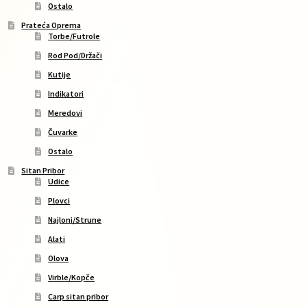
Ostalo
Prateća Oprema
Torbe/Futrole
Rod Pod/Držači
Kutije
Indikatori
Meredovi
Čuvarke
Ostalo
Sitan Pribor
Udice
Plovci
Najloni/Strune
Alati
Olova
Virble/Kopče
Carp sitan pribor