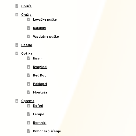
Obuća
Oružje
Lovačke puške
Karabini
Vazdušne puške
Ostalo
Optika
Nišani
Dvogledi
Red Dot
Poklopci
Montaža
Oprema
Koferi
Lampe
Remnici
Pribor za čišćenje