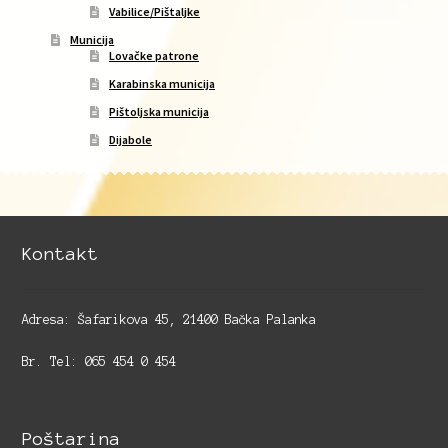
Vabilice/Pištaljke
Municija
Lovačke patrone
Karabinska municija
Pištoljska municija
Dijabole
Kontakt
Adresa: Šafarikova 45, 21400 Bačka Palanka
Br. Tel: 065 454 0 454
Poštarina