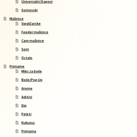
Univerzalni štapovi
Somovski
Mašinice
Varaličarske
Feeder mašinice
Carp mašinice
Som
Ostalo
Primame
Miks za boile
Boile/Pop Up
Arome
Aditivi
Dip
Peleti
Kukuruz
Primama