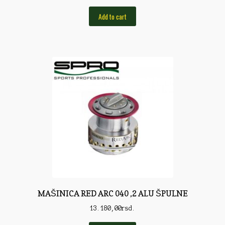
Torbe/Futrole
Add to cart
Udice
Udice
Univerzalni štapovi
Vabilice/Pištaljke
Varaličarske
Varalice
Varalice
Vatrometi
Vazdušne puške
MAŠINICA RED ARC 040 ,2 ALU ŠPULNE
Virble/Kopče
13.180,00
rsd.
Vobleri