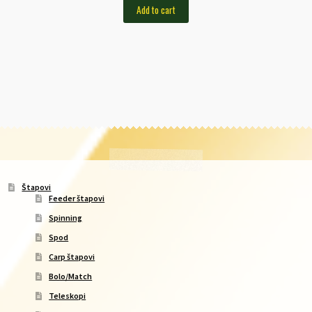
Add to cart
Štapovi
Feeder štapovi
Spinning
Spod
Carp štapovi
Bolo/Match
Teleskopi