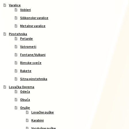
Varalice
Vobleri
Silikonske varalice
Metalne varalice
Pirotehnika
Petarde
Vatrometi
Fontane/Vulkani
Rimske sveće
Rakete
Sitna pirotehnika
Lovačka Oprema
Odeća
Obuća
Oružje
Lovačke puške
Karabini
Vazdušne puške