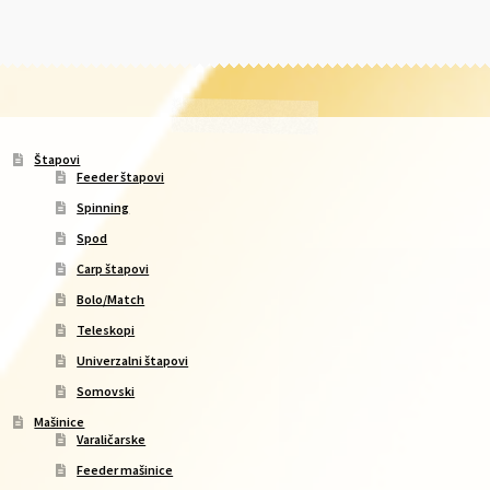
Štapovi
Feeder štapovi
Spinning
Spod
Carp štapovi
Bolo/Match
Teleskopi
Univerzalni štapovi
Somovski
Mašinice
Varaličarske
Feeder mašinice