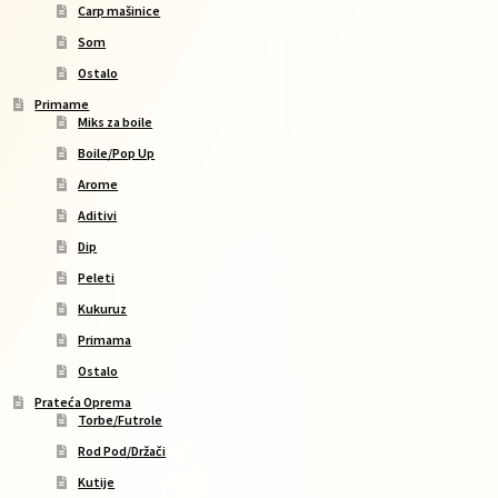
Carp mašinice
Som
Ostalo
Primame
Miks za boile
Boile/Pop Up
Arome
Aditivi
Dip
Peleti
Kukuruz
Primama
Ostalo
Prateća Oprema
Torbe/Futrole
Rod Pod/Držači
Kutije