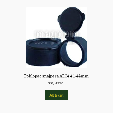
Pirotehnika
Pištoljska municija
Plovci
Poklopci
Prateća Oprema
Pribor za čišćenje
Primama
Primame
Poklopac snajpera ALC4 41-44mm
Rakete
600,00
rsd.
Red Dot
Add to cart
Remnici
Rimske sveće