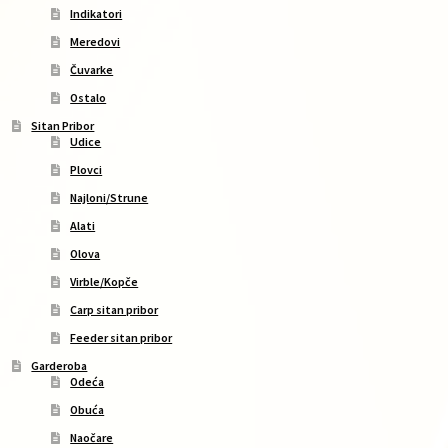
Indikatori
Meredovi
Čuvarke
Ostalo
Sitan Pribor
Udice
Plovci
Najloni/Strune
Alati
Olova
Virble/Kopče
Carp sitan pribor
Feeder sitan pribor
Garderoba
Odeća
Obuća
Naočare