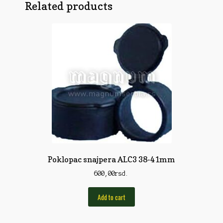
Obuća
Related products
Optika
Obuća
Nišani
Dvogledi
Odeća
Red Dot
Odeća
Poklopci
Montaža
Olova
Oprema
Oružje
Koferi
Lampe
Ostalo
Remnici
Pribor za čišćenje
Ostalo
Vabilice/Pištaljke
Ostalo
Poklopac snajpera ALC3 38-41mm
Municija
Lovačke patrone
Ostalo
600,00
rsd.
Karabinska municija
Peleti
Add to cart
Pištoljska municija
Dijabole
Petarde