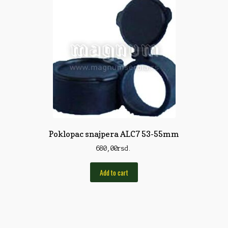
Torbe/Futrole
Udice
Udice
Univerzalni štapovi
Vabilice/Pištaljke
Varaličarske
Varalice
Poklopac snajpera ALC7 53-55mm
Varalice
680,00
rsd.
Vatrometi
Add to cart
Vazdušne puške
Virble/Kopče
Vobleri