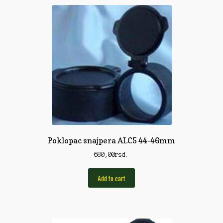
Rod Pod/Držači
Shop
Silikonske varalice
Sitan Pribor
Sitna pirotehnika
Som
Somovski
Poklopac snajpera ALC5 44-46mm
Spinning
680,00
rsd.
Spod
Add to cart
Štapovi
Teleskopi