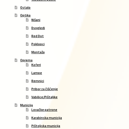
Ostalo
Optika
Nišani
Dvogledi
Red Dot
Poklopci
Montaža
Oprema
Koferi
Lampe
Remnici
Pribor za čišćenje
Vabilice/Pištaljke
Municija
Lovačke patrone
Karabinska municija
Pištoljska municija