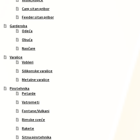
Carp sitan pribor
Feeder sitan pribor
Garderoba
Odeća
Obuća
Naočare
Varalice
Vobleri
Silikonske varalice
Metalne varalice
Pirotehnika
Petarde
Vatrometi
Fontane/Vulkani
Rimske sveće
Rakete
Sitna pirotehnika