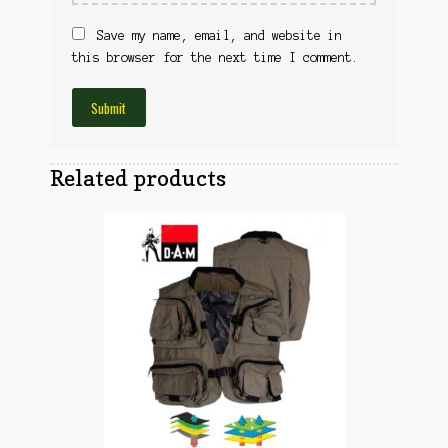
Obuća
Optika
Save my name, email, and website in
Obuća
Nišani
this browser for the next time I comment.
Dvogledi
Odeća
Red Dot
Odeća
Poklopci
Montaža
Olova
Oprema
Related products
Oružje
Koferi
Lampe
Ostalo
Remnici
Pribor za čišćenje
Ostalo
Vabilice/Pištaljke
Ostalo
Municija
Lovačke patrone
Ostalo
Karabinska municija
Peleti
Pištoljska municija
Dijabole
Petarde