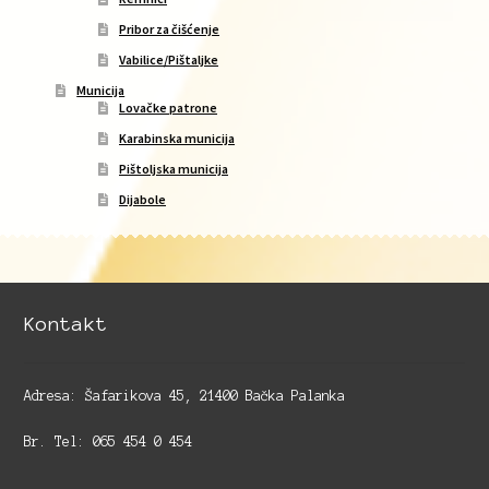
Pribor za čišćenje
Vabilice/Pištaljke
Municija
Lovačke patrone
Karabinska municija
Pištoljska municija
Dijabole
Kontakt
Adresa: Šafarikova 45, 21400 Bačka Palanka
Br. Tel: 065 454 0 454