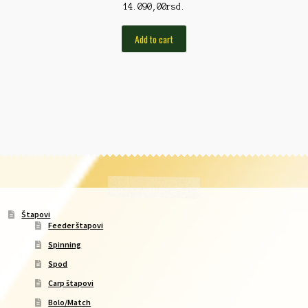
14.090,00
rsd.
Add to cart
Štapovi
Feeder štapovi
Spinning
Spod
Carp štapovi
Bolo/Match