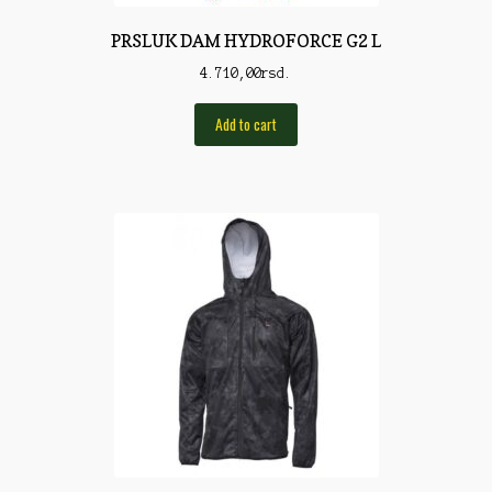
Pirotehnika
PRSLUK DAM HYDROFORCE G2 L
Pištoljska municija
4.710,00
rsd.
Plovci
Add to cart
Poklopci
Prateća Oprema
Pribor za čišćenje
Primama
Primame
Rakete
Red Dot
Remnici
Rimske sveće