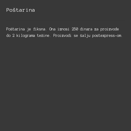
Poštarina
Poštarina je fiksna. Ona iznosi 250 dinara za proizvode
do 2 kilograma težine. Proizvodi se šalju postexpress-om.