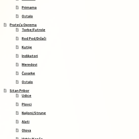
Primama
Ostalo
Prateća Oprema
Torbe/Futrole
Rod Pod/Držači
Kutije
Indikatori
Meredovi
Čuvarke
Ostalo
Sitan Pribor
Udice
Plovci
Najloni/Strune
Alati
Olova
Virble/Kopče