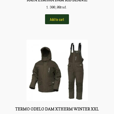
Torbe/Futrole
1.300,00
rsd.
Udice
Add to cart
Udice
Univerzalni štapovi
Vabilice/Pištaljke
Varaličarske
Varalice
Varalice
Vatrometi
Vazdušne puške
Virble/Kopče
TERMO ODELO DAM XTHERM WINTER XXL
Vobleri