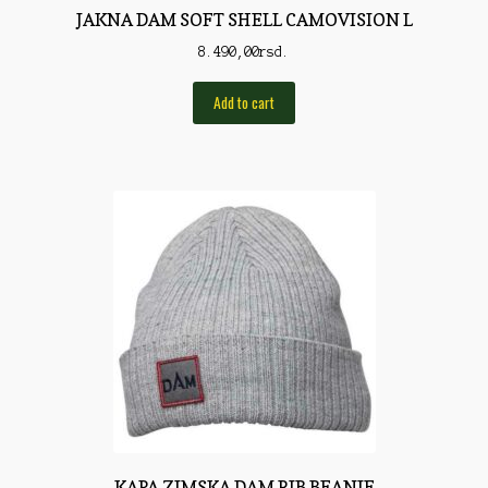
JAKNA DAM SOFT SHELL CAMOVISION L
Rod Pod/Držači
8.490,00
rsd.
Shop
Add to cart
Silikonske varalice
Sitan Pribor
Sitna pirotehnika
Som
Somovski
Spinning
Spod
Štapovi
Teleskopi
KAPA ZIMSKA DAM RIB BEANIE