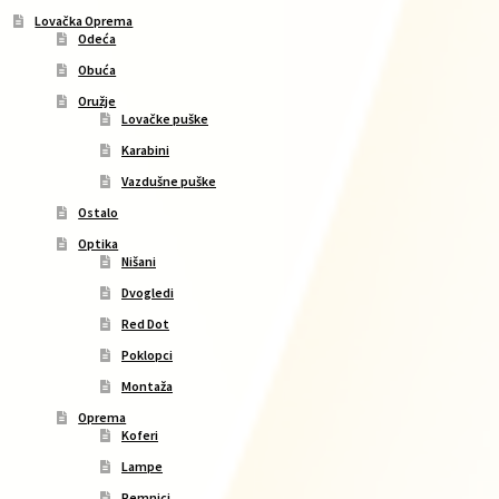
Lovačka Oprema
Odeća
Obuća
Oružje
Lovačke puške
Karabini
Vazdušne puške
Ostalo
Optika
Nišani
Dvogledi
Red Dot
Poklopci
Montaža
Oprema
Koferi
Lampe
Remnici