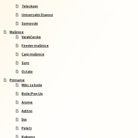
Teleskopi
Univerzalni štapovi
Somovski
Mašinice
Varaličarske
Feeder mašinice
Carp mašinice
Som
Ostalo
Primame
Miks za boile
Boile/Pop Up
Arome
Aditivi
Dip
Peleti
Kukuruz