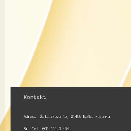
Kontakt
Adresa: Šafarikova 45, 21400 Bačka Palanka
Br. Tel: 065 454 0 454