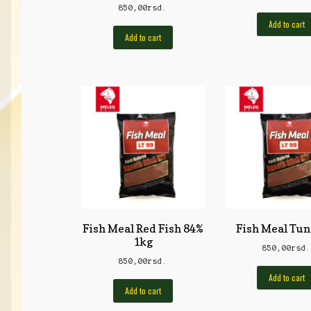
850,00
rsd.
Add to cart
Add to cart
Fish Meal Red Fish 84%
Fish Meal Tun
1kg
850,00
rsd
850,00
rsd.
Add to cart
Add to cart