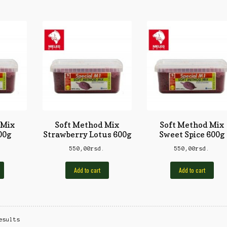
 Mix
Soft Method Mix
Soft Method Mix
00g
Strawberry Lotus 600g
Sweet Spice 600g
.
550,00
rsd.
550,00
rsd.
Add to cart
Add to cart
esults