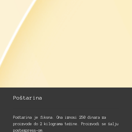
Poštarina
Poštarina je fiksna. Ona iznosi 250 dinara za
proizvode do 2 kilograma težine. Proizvodi se šalju
postexpress-om.