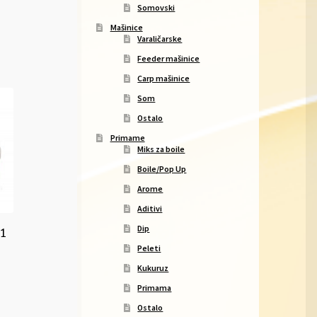
Somovski
Mašinice
Varaličarske
Feeder mašinice
Carp mašinice
Som
Ostalo
Primame
Miks za boile
Boile/Pop Up
Arome
Aditivi
Dip
1
Peleti
Kukuruz
Primama
Ostalo