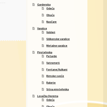
Garderoba
Odeća
Obuća
Naočare
Varalice
Vobleri
Silikonske varalice
Metalne varalice
Pirotehnika
Petarde
Vatrometi
Fontane/Vulkani
Rimske sveće
Rakete
Sitna pirotehnika
Lovačka Oprema
Odeća
Obuća