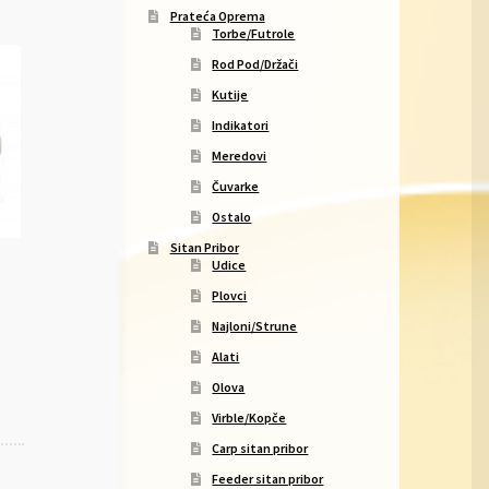
Prateća Oprema
Torbe/Futrole
Rod Pod/Držači
Kutije
Indikatori
Meredovi
Čuvarke
Ostalo
Sitan Pribor
Udice
Plovci
Najloni/Strune
Alati
Olova
Virble/Kopče
Carp sitan pribor
Feeder sitan pribor