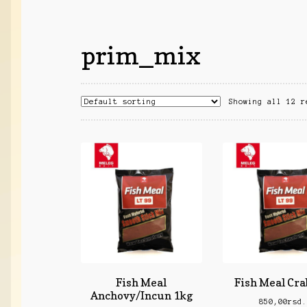
Vabilice/Pištaljke
Varaličarske
Varalice
Varalice
Vatrometi
Vazdušne puške
Vi
prim_mix
Showing all 12 r
Fish Meal
Fish Meal Cra
Anchovy/Incun 1kg
850,00
rsd