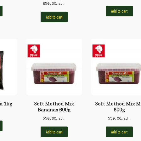
850,00
rsd.
Add to cart
Add to cart
a 1kg
Soft Method Mix
Soft Method Mix M
Bananas 600g
600g
.
550,00
rsd.
550,00
rsd.
Add to cart
Add to cart