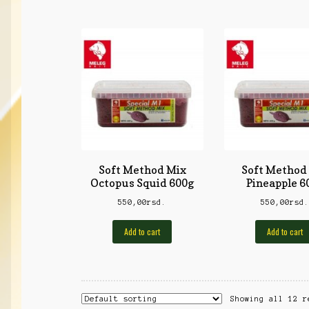
Soft Method Mix
Soft Method
Octopus Squid 600g
Pineapple 6
550,00
rsd.
550,00
rsd
Add to cart
Add to cart
Showing all 12 r