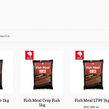
rble/Kopče
Vobleri
esults
b 1kg
Fish Meal Cray Fish
Fish Meal LT99 1k
1kg
.
850,00
rsd.