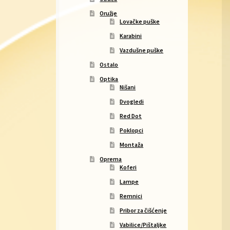
Oružje
Lovačke puške
Karabini
Vazdušne puške
Ostalo
Optika
Nišani
Dvogledi
Red Dot
Poklopci
Montaža
Oprema
Koferi
Lampe
Remnici
Pribor za čišćenje
Vabilice/Pištaljke