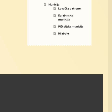
Municija
Lovačke patrone
Karabinska
municija
Pištoljska municija
Dijabole