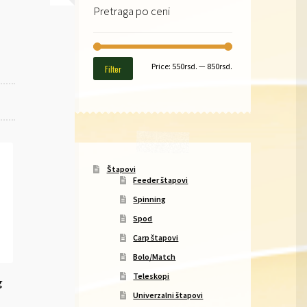
Pretraga po ceni
Min
Max
Price:
550rsd.
—
850rsd.
Filter
price
price
Štapovi
Feeder štapovi
Spinning
Spod
Carp štapovi
Bolo/Match
Teleskopi
g
Univerzalni štapovi