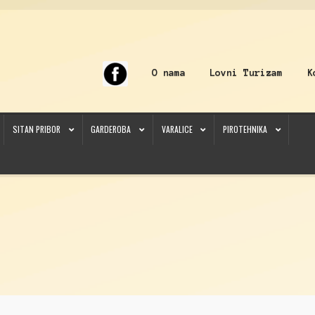
O nama
Lovni Turizam
K
SITAN PRIBOR
GARDEROBA
VARALICE
PIROTEHNIKA
sitan pribor
Carp štapovi
Checkout
Čuvarke
Dijabole
Dip
Dvogledi
Feeder mašinice
Feeder sit
nicija
Koferi
Kontakt
Korpa
Kukuruz
Kutije
Lampe
Lovačka Oprema
Lovačke patrone
Lovačke 
nicija
My account
Najloni/Strune
Naočare
Nišani
O nama
Obuća
Obuća
Odeća
Odeća
Olova
O
lopci
Prateća Oprema
Pribor za čišćenje
Primama
Primame
Rakete
Red Dot
Remnici
Rimske s
Somovski
Spinning
Spod
Štapovi
Teleskopi
Torbe/Futrole
Udice
Udice
Univerzalni štapovi